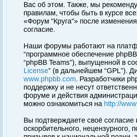
Вас об этом. Также, мы рекоменд
правилам, чтобы быть в курсе вс
«Форум "Круга"» после изменения
согласие.
Наши форумы работают на платфо
“программное обеспечение phpBB”
“phpBB Teams”), выпущенной в соо
License
” (в дальнейшем “GPL”). Д
www.phpbb.com
. Разработчики p
поддержку и не несут ответствен
форуме и действия администраци
можно ознакомиться на
http://ww
Вы подтверждаете своё согласие
оскорбительного, нецензурного, п
призывов к национальной розни, 