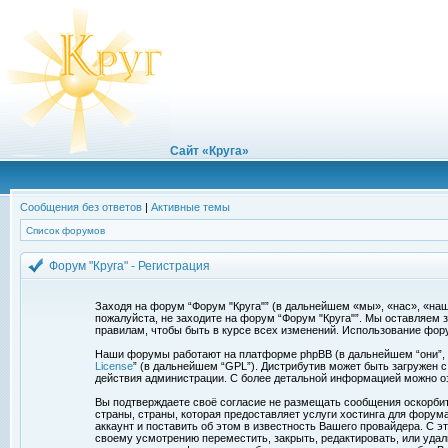
Сайт «Круга»
Сообщения без ответов
|
Активные темы
Список форумов
Форум "Круга" - Регистрация
Заходя на форум “Форум "Круга"” (в дальнейшем «мы», «нас», «наш»,
пожалуйста, не заходите на форум “Форум "Круга"”. Мы оставляем 
правилам, чтобы быть в курсе всех изменений. Использование фор
Наши форумы работают на платформе phpBB (в дальнейшем “они”, “и
License
” (в дальнейшем “GPL”). Дистрибутив может быть загружен 
действия администрации. С более детальной информацией можно о
Вы подтверждаете своё согласие не размещать сообщения оскорбите
страны, страны, которая предоставляет услуги хостинга для фору
аккаунт и поставить об этом в известность Вашего провайдера. С э
своему усмотрению переместить, закрыть, редактировать, или удал