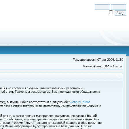
Текущее время: 07 авг 2026, 11:50
Часовой пояс: UTC + 3 часа
сли Вы не согласны с одним, или несколькими условиями -
с об этом. Также, мы рекомендуем Вам периодически обращаться к
s”), выпущенной в соответствии с лицензией “
General Public
 не несут ответственности за материалы, размещенные на форуме и
ой розни, а также прочих материалов, нарушаюших законы Вашей
обных сообщений, администрация форума может заблокировать Ваш
страция “Форум "Круга"” оставляет за собой право в любое время по
ная Вами информация будет храниться в базе данных. В то же