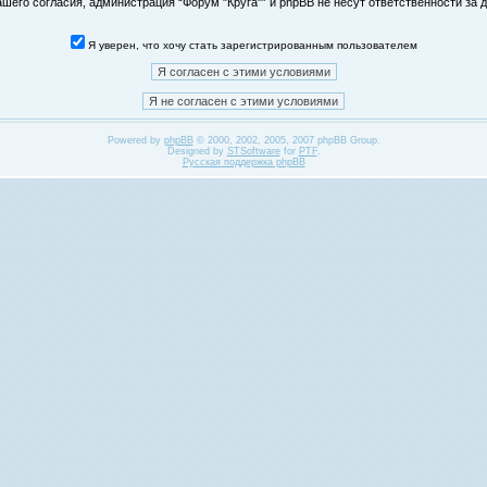
его согласия, администрация “Форум "Круга"” и phpBB не несут ответственности за д
Я уверен, что хочу стать зарегистрированным пользователем
Powered by
phpBB
© 2000, 2002, 2005, 2007 phpBB Group.
Designed by
STSoftware
for
PTF
.
Русская поддержка phpBB