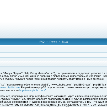
FAQ
•
Поиск
•
Вход
 “Форум "Круга"”, “http://krug-shar.ru/forum”), Вы принимаете следующие условия. Е
за собой право изменить данные правила в любое время, и постараемся уведомить Ва
ума «Форум "Круга"» после изменения правил подразумевает Ваше с ними согласие.
х”, “программное обеспечение phpBB”, “www.phpbb.com”, “phpBB Group”, “phpBB Team
с
www.phpbb.com
. Разработчики phpBB осуществляют только техническую поддержку и
знакомиться на
http://www.phpbb.com/
.
льного, нецензурного, порнографического характера, угроз и призывов к национальн
ма “Форум "Круга"”, или международного законодательства. В случае размещения под
той целью сохраняются IP адреса всех сообщений. Вы соглашаетесь с тем, что админи
ить любую тему на форуме. Как пользователь, Вы соглашаетесь с тем, что вся указан