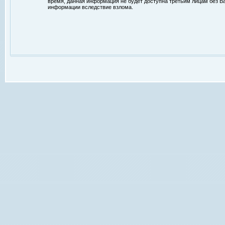
время, данная информация не будет доступна третьим лицам без Ваш
информации вследствие взлома.