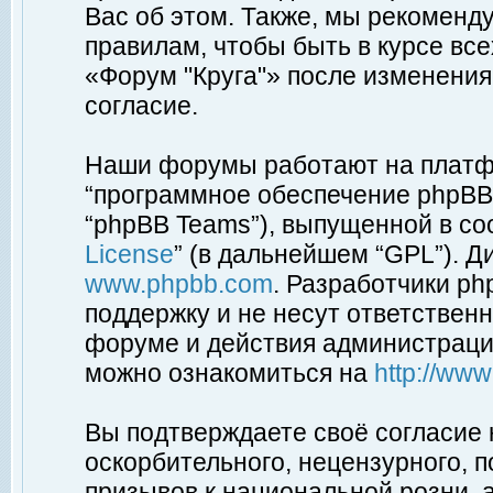
Вас об этом. Также, мы рекоменд
правилам, чтобы быть в курсе вс
«Форум "Круга"» после изменения
согласие.
Наши форумы работают на платфо
“программное обеспечение phpBB”
“phpBB Teams”), выпущенной в соо
License
” (в дальнейшем “GPL”). Д
www.phpbb.com
. Разработчики p
поддержку и не несут ответствен
форуме и действия администраци
можно ознакомиться на
http://ww
Вы подтверждаете своё согласие
оскорбительного, нецензурного, п
призывов к национальной розни, 