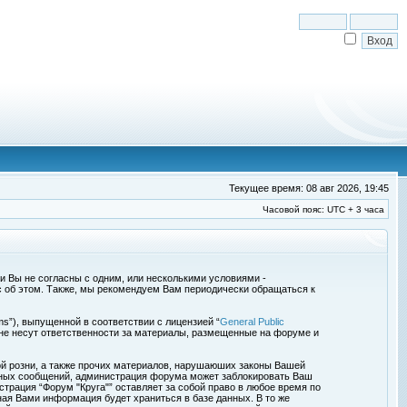
Текущее время: 08 авг 2026, 19:45
Часовой пояс: UTC + 3 часа
сли Вы не согласны с одним, или несколькими условиями -
с об этом. Также, мы рекомендуем Вам периодически обращаться к
s”), выпущенной в соответствии с лицензией “
General Public
 не несут ответственности за материалы, размещенные на форуме и
ой розни, а также прочих материалов, нарушаюших законы Вашей
обных сообщений, администрация форума может заблокировать Ваш
страция “Форум "Круга"” оставляет за собой право в любое время по
ная Вами информация будет храниться в базе данных. В то же