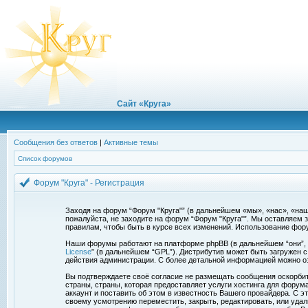
Сайт «Круга»
Сообщения без ответов
|
Активные темы
Список форумов
Форум "Круга" - Регистрация
Заходя на форум “Форум "Круга"” (в дальнейшем «мы», «нас», «наш»,
пожалуйста, не заходите на форум “Форум "Круга"”. Мы оставляем 
правилам, чтобы быть в курсе всех изменений. Использование фор
Наши форумы работают на платформе phpBB (в дальнейшем “они”, “и
License
” (в дальнейшем “GPL”). Дистрибутив может быть загружен 
действия администрации. С более детальной информацией можно о
Вы подтверждаете своё согласие не размещать сообщения оскорбите
страны, страны, которая предоставляет услуги хостинга для фору
аккаунт и поставить об этом в известность Вашего провайдера. С э
своему усмотрению переместить, закрыть, редактировать, или удал