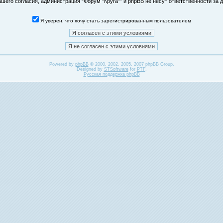
его согласия, администрация “Форум "Круга"” и phpBB не несут ответственности за д
Я уверен, что хочу стать зарегистрированным пользователем
Powered by
phpBB
© 2000, 2002, 2005, 2007 phpBB Group.
Designed by
STSoftware
for
PTF
.
Русская поддержка phpBB