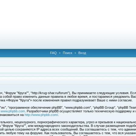
FAQ
•
Поиск
•
Вход
 “Форум "Круга"”, “http://krug-shar.ru/forum”), Вы принимаете следующие условия. Е
за собой право изменить данные правила в любое время, и постараемся уведомить Ва
ума «Форум "Круга"» после изменения правил подразумевает Ваше с ними согласие.
х”, “программное обеспечение phpBB”, “www.phpbb.com”, “phpBB Group”, “phpBB Team
с
www.phpbb.com
. Разработчики phpBB осуществляют только техническую поддержку и
знакомиться на
http://www.phpbb.com/
.
льного, нецензурного, порнографического характера, угроз и призывов к национальн
ма “Форум "Круга"”, или международного законодательства. В случае размещения под
той целью сохраняются IP адреса всех сообщений. Вы соглашаетесь с тем, что админи
ить любую тему на форуме. Как пользователь, Вы соглашаетесь с тем, что вся указан