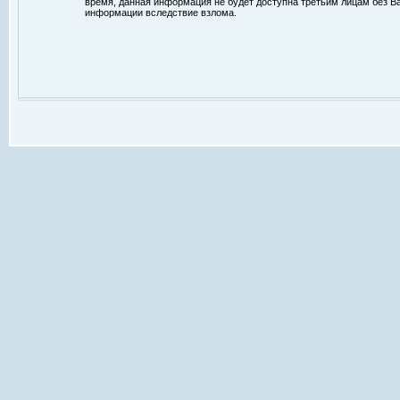
время, данная информация не будет доступна третьим лицам без Ваш
информации вследствие взлома.