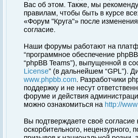
Вас об этом. Также, мы рекоменд
правилам, чтобы быть в курсе вс
«Форум "Круга"» после изменения
согласие.
Наши форумы работают на платфо
“программное обеспечение phpBB”
“phpBB Teams”), выпущенной в соо
License
” (в дальнейшем “GPL”). Д
www.phpbb.com
. Разработчики p
поддержку и не несут ответствен
форуме и действия администраци
можно ознакомиться на
http://ww
Вы подтверждаете своё согласие
оскорбительного, нецензурного, п
призывов к национальной розни, 