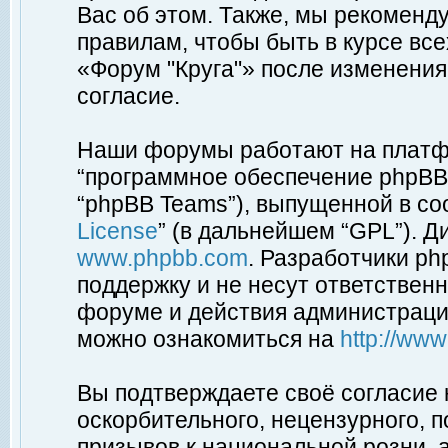
Вас об этом. Также, мы рекоменд
правилам, чтобы быть в курсе вс
«Форум "Круга"» после изменения
согласие.
Наши форумы работают на платфо
“программное обеспечение phpBB”
“phpBB Teams”), выпущенной в соо
License
” (в дальнейшем “GPL”). Д
www.phpbb.com
. Разработчики p
поддержку и не несут ответствен
форуме и действия администраци
можно ознакомиться на
http://ww
Вы подтверждаете своё согласие
оскорбительного, нецензурного, п
призывов к национальной розни, 