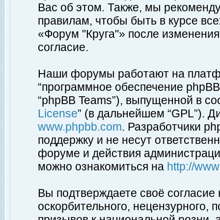
Вас об этом. Также, мы рекоменд
правилам, чтобы быть в курсе вс
«Форум "Круга"» после изменения
согласие.
Наши форумы работают на платфо
“программное обеспечение phpBB”
“phpBB Teams”), выпущенной в соо
License
” (в дальнейшем “GPL”). Д
www.phpbb.com
. Разработчики p
поддержку и не несут ответствен
форуме и действия администраци
можно ознакомиться на
http://ww
Вы подтверждаете своё согласие
оскорбительного, нецензурного, п
призывов к национальной розни, 