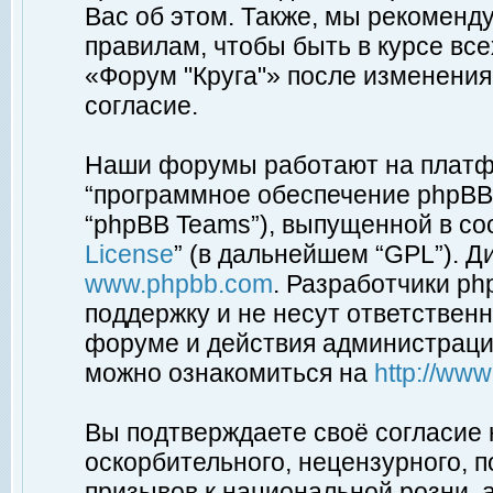
Вас об этом. Также, мы рекоменд
правилам, чтобы быть в курсе вс
«Форум "Круга"» после изменения
согласие.
Наши форумы работают на платфо
“программное обеспечение phpBB”
“phpBB Teams”), выпущенной в соо
License
” (в дальнейшем “GPL”). Д
www.phpbb.com
. Разработчики p
поддержку и не несут ответствен
форуме и действия администраци
можно ознакомиться на
http://ww
Вы подтверждаете своё согласие
оскорбительного, нецензурного, п
призывов к национальной розни, 