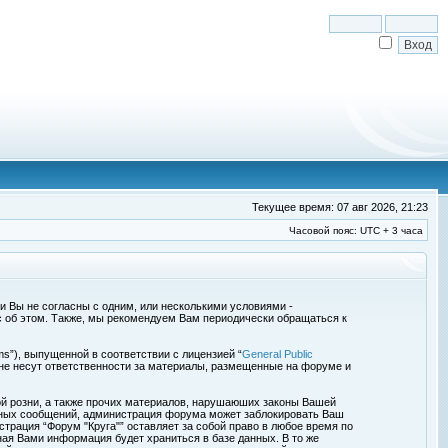
Текущее время: 07 авг 2026, 21:23
Часовой пояс: UTC + 3 часа
сли Вы не согласны с одним, или несколькими условиями -
с об этом. Также, мы рекомендуем Вам периодически обращаться к
s”), выпущенной в соответствии с лицензией “
General Public
 не несут ответственности за материалы, размещенные на форуме и
ой розни, а также прочих материалов, нарушаюших законы Вашей
обных сообщений, администрация форума может заблокировать Ваш
страция “Форум "Круга"” оставляет за собой право в любое время по
ная Вами информация будет храниться в базе данных. В то же