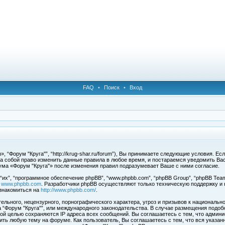
FAQ
•
Поиск
•
Вход
 “Форум "Круга"”, “http://krug-shar.ru/forum”), Вы принимаете следующие условия. Е
за собой право изменить данные правила в любое время, и постараемся уведомить Ва
ума «Форум "Круга"» после изменения правил подразумевает Ваше с ними согласие.
х”, “программное обеспечение phpBB”, “www.phpbb.com”, “phpBB Group”, “phpBB Team
с
www.phpbb.com
. Разработчики phpBB осуществляют только техническую поддержку и
знакомиться на
http://www.phpbb.com/
.
льного, нецензурного, порнографического характера, угроз и призывов к национальн
ма “Форум "Круга"”, или международного законодательства. В случае размещения под
той целью сохраняются IP адреса всех сообщений. Вы соглашаетесь с тем, что админи
ить любую тему на форуме. Как пользователь, Вы соглашаетесь с тем, что вся указан