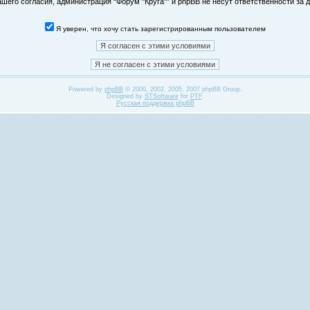
его согласия, администрация “Форум "Круга"” и phpBB не несут ответственности за д
Я уверен, что хочу стать зарегистрированным пользователем
Powered by
phpBB
© 2000, 2002, 2005, 2007 phpBB Group.
Designed by
STSoftware
for
PTF
.
Русская поддержка phpBB