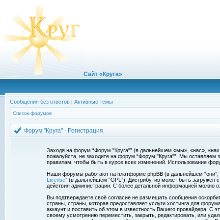
Сайт «Круга»
Сообщения без ответов
|
Активные темы
Список форумов
Форум "Круга" - Регистрация
Заходя на форум “Форум "Круга"” (в дальнейшем «мы», «нас», «наш»,
пожалуйста, не заходите на форум “Форум "Круга"”. Мы оставляем 
правилам, чтобы быть в курсе всех изменений. Использование фор
Наши форумы работают на платформе phpBB (в дальнейшем “они”, “и
License
” (в дальнейшем “GPL”). Дистрибутив может быть загружен 
действия администрации. С более детальной информацией можно о
Вы подтверждаете своё согласие не размещать сообщения оскорбите
страны, страны, которая предоставляет услуги хостинга для фору
аккаунт и поставить об этом в известность Вашего провайдера. С э
своему усмотрению переместить, закрыть, редактировать, или удал