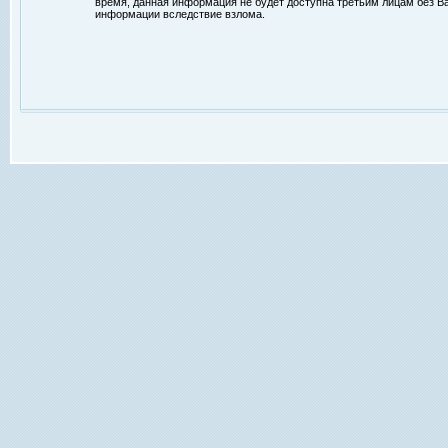
время, данная информация не будет доступна третьим лицам без Ваш
информации вследствие взлома.