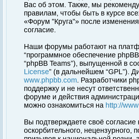
Вас об этом. Также, мы рекоменд
правилам, чтобы быть в курсе вс
«Форум "Круга"» после изменения
согласие.
Наши форумы работают на платфо
“программное обеспечение phpBB”
“phpBB Teams”), выпущенной в соо
License
” (в дальнейшем “GPL”). Д
www.phpbb.com
. Разработчики p
поддержку и не несут ответствен
форуме и действия администраци
можно ознакомиться на
http://ww
Вы подтверждаете своё согласие
оскорбительного, нецензурного, п
призывов к национальной розни, 