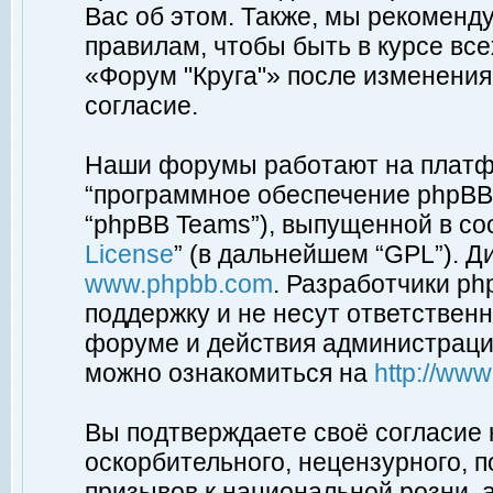
Вас об этом. Также, мы рекоменд
правилам, чтобы быть в курсе вс
«Форум "Круга"» после изменения
согласие.
Наши форумы работают на платфо
“программное обеспечение phpBB”
“phpBB Teams”), выпущенной в соо
License
” (в дальнейшем “GPL”). Д
www.phpbb.com
. Разработчики p
поддержку и не несут ответствен
форуме и действия администраци
можно ознакомиться на
http://ww
Вы подтверждаете своё согласие
оскорбительного, нецензурного, п
призывов к национальной розни, 