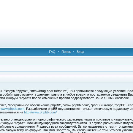
FAQ
•
Поиск
•
Вход
 “Форум "Круга"”, “http://krug-shar.ru/forum”), Вы принимаете следующие условия. Е
за собой право изменить данные правила в любое время, и постараемся уведомить Ва
ума «Форум "Круга"» после изменения правил подразумевает Ваше с ними согласие.
х”, “программное обеспечение phpBB”, “www.phpbb.com”, “phpBB Group”, “phpBB Team
с
www.phpbb.com
. Разработчики phpBB осуществляют только техническую поддержку и
знакомиться на
http://www.phpbb.com/
.
льного, нецензурного, порнографического характера, угроз и призывов к национальн
ма “Форум "Круга"”, или международного законодательства. В случае размещения под
той целью сохраняются IP адреса всех сообщений. Вы соглашаетесь с тем, что админи
ить любую тему на форуме. Как пользователь, Вы соглашаетесь с тем, что вся указан