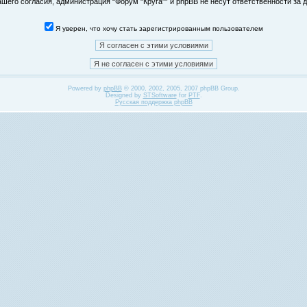
его согласия, администрация “Форум "Круга"” и phpBB не несут ответственности за д
Я уверен, что хочу стать зарегистрированным пользователем
Powered by
phpBB
© 2000, 2002, 2005, 2007 phpBB Group.
Designed by
STSoftware
for
PTF
.
Русская поддержка phpBB