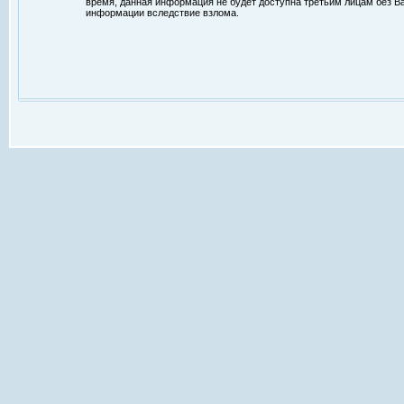
время, данная информация не будет доступна третьим лицам без Ваш
информации вследствие взлома.