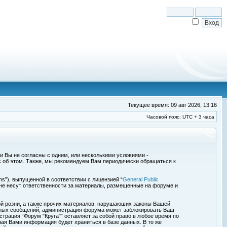
Текущее время: 09 авг 2026, 13:16
Часовой пояс: UTC + 3 часа
сли Вы не согласны с одним, или несколькими условиями -
с об этом. Также, мы рекомендуем Вам периодически обращаться к
s”), выпущенной в соответствии с лицензией “
General Public
 не несут ответственности за материалы, размещенные на форуме и
ой розни, а также прочих материалов, нарушаюших законы Вашей
обных сообщений, администрация форума может заблокировать Ваш
страция “Форум "Круга"” оставляет за собой право в любое время по
ная Вами информация будет храниться в базе данных. В то же