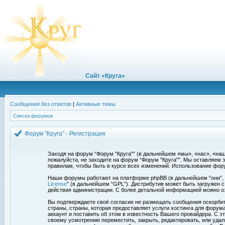
Сайт «Круга»
Сообщения без ответов
|
Активные темы
Список форумов
Форум "Круга" - Регистрация
Заходя на форум “Форум "Круга"” (в дальнейшем «мы», «нас», «наш»,
пожалуйста, не заходите на форум “Форум "Круга"”. Мы оставляем 
правилам, чтобы быть в курсе всех изменений. Использование фор
Наши форумы работают на платформе phpBB (в дальнейшем “они”, “и
License
” (в дальнейшем “GPL”). Дистрибутив может быть загружен 
действия администрации. С более детальной информацией можно о
Вы подтверждаете своё согласие не размещать сообщения оскорбите
страны, страны, которая предоставляет услуги хостинга для фору
аккаунт и поставить об этом в известность Вашего провайдера. С э
своему усмотрению переместить, закрыть, редактировать, или удал