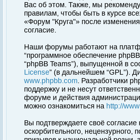
Вас об этом. Также, мы рекоменд
правилам, чтобы быть в курсе вс
«Форум "Круга"» после изменения
согласие.
Наши форумы работают на платфо
“программное обеспечение phpBB”
“phpBB Teams”), выпущенной в соо
License
” (в дальнейшем “GPL”). Д
www.phpbb.com
. Разработчики p
поддержку и не несут ответствен
форуме и действия администраци
можно ознакомиться на
http://ww
Вы подтверждаете своё согласие
оскорбительного, нецензурного, п
призывов к национальной розни, 