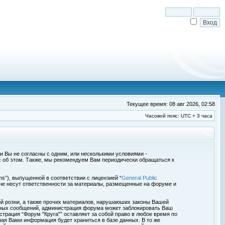
Текущее время: 08 авг 2026, 02:58
Часовой пояс: UTC + 3 часа
сли Вы не согласны с одним, или несколькими условиями -
с об этом. Также, мы рекомендуем Вам периодически обращаться к
s”), выпущенной в соответствии с лицензией “
General Public
 не несут ответственности за материалы, размещенные на форуме и
ой розни, а также прочих материалов, нарушаюших законы Вашей
обных сообщений, администрация форума может заблокировать Ваш
страция “Форум "Круга"” оставляет за собой право в любое время по
ная Вами информация будет храниться в базе данных. В то же