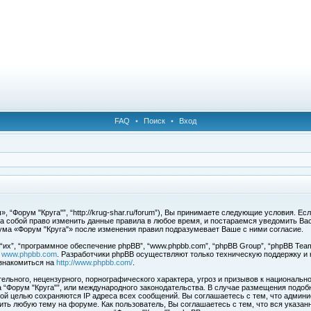
FAQ
•
Поиск
•
Вход
 “Форум "Круга"”, “http://krug-shar.ru/forum”), Вы принимаете следующие условия. Е
за собой право изменить данные правила в любое время, и постараемся уведомить Ва
ума «Форум "Круга"» после изменения правил подразумевает Ваше с ними согласие.
х”, “программное обеспечение phpBB”, “www.phpbb.com”, “phpBB Group”, “phpBB Team
с
www.phpbb.com
. Разработчики phpBB осуществляют только техническую поддержку и
знакомиться на
http://www.phpbb.com/
.
льного, нецензурного, порнографического характера, угроз и призывов к национальн
ма “Форум "Круга"”, или международного законодательства. В случае размещения под
той целью сохраняются IP адреса всех сообщений. Вы соглашаетесь с тем, что админи
ить любую тему на форуме. Как пользователь, Вы соглашаетесь с тем, что вся указан