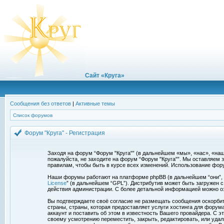
Сайт «Круга»
Сообщения без ответов
|
Активные темы
Список форумов
Форум "Круга" - Регистрация
Заходя на форум “Форум "Круга"” (в дальнейшем «мы», «нас», «наш»,
пожалуйста, не заходите на форум “Форум "Круга"”. Мы оставляем 
правилам, чтобы быть в курсе всех изменений. Использование фор
Наши форумы работают на платформе phpBB (в дальнейшем “они”, “и
License
” (в дальнейшем “GPL”). Дистрибутив может быть загружен 
действия администрации. С более детальной информацией можно о
Вы подтверждаете своё согласие не размещать сообщения оскорбите
страны, страны, которая предоставляет услуги хостинга для фору
аккаунт и поставить об этом в известность Вашего провайдера. С э
своему усмотрению переместить, закрыть, редактировать, или удал