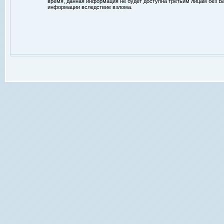
время, данная информация не будет доступна третьим лицам без Ваш
информации вследствие взлома.