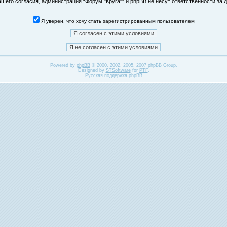
его согласия, администрация “Форум "Круга"” и phpBB не несут ответственности за д
Я уверен, что хочу стать зарегистрированным пользователем
Powered by
phpBB
© 2000, 2002, 2005, 2007 phpBB Group.
Designed by
STSoftware
for
PTF
.
Русская поддержка phpBB