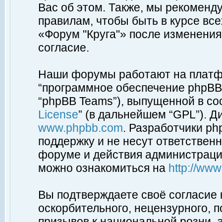
Вас об этом. Также, мы рекоменд
правилам, чтобы быть в курсе вс
«Форум "Круга"» после изменения
согласие.
Наши форумы работают на платфо
“программное обеспечение phpBB”
“phpBB Teams”), выпущенной в соо
License
” (в дальнейшем “GPL”). Д
www.phpbb.com
. Разработчики p
поддержку и не несут ответствен
форуме и действия администраци
можно ознакомиться на
http://ww
Вы подтверждаете своё согласие
оскорбительного, нецензурного, п
призывов к национальной розни, 