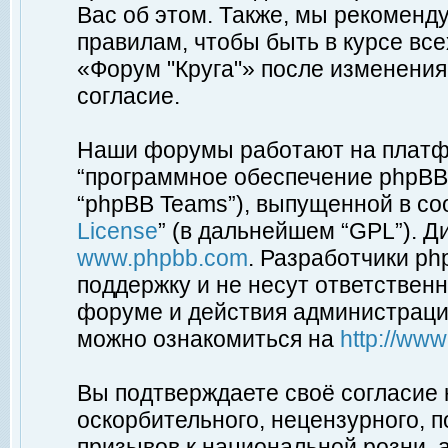
Вас об этом. Также, мы рекоменд
правилам, чтобы быть в курсе вс
«Форум "Круга"» после изменения
согласие.
Наши форумы работают на платфо
“программное обеспечение phpBB”
“phpBB Teams”), выпущенной в соо
License
” (в дальнейшем “GPL”). Д
www.phpbb.com
. Разработчики p
поддержку и не несут ответствен
форуме и действия администраци
можно ознакомиться на
http://ww
Вы подтверждаете своё согласие
оскорбительного, нецензурного, п
призывов к национальной розни, 