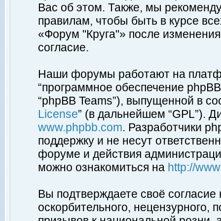
Вас об этом. Также, мы рекоменд
правилам, чтобы быть в курсе вс
«Форум "Круга"» после изменения
согласие.
Наши форумы работают на платфо
“программное обеспечение phpBB”
“phpBB Teams”), выпущенной в соо
License
” (в дальнейшем “GPL”). Д
www.phpbb.com
. Разработчики p
поддержку и не несут ответствен
форуме и действия администраци
можно ознакомиться на
http://ww
Вы подтверждаете своё согласие
оскорбительного, нецензурного, п
призывов к национальной розни, 