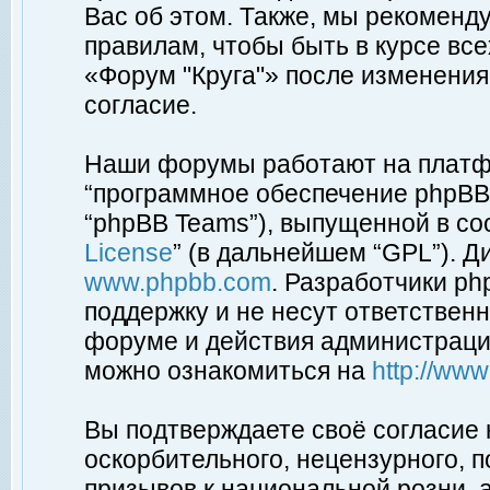
Вас об этом. Также, мы рекоменд
правилам, чтобы быть в курсе вс
«Форум "Круга"» после изменения
согласие.
Наши форумы работают на платфо
“программное обеспечение phpBB”
“phpBB Teams”), выпущенной в соо
License
” (в дальнейшем “GPL”). Д
www.phpbb.com
. Разработчики p
поддержку и не несут ответствен
форуме и действия администраци
можно ознакомиться на
http://ww
Вы подтверждаете своё согласие
оскорбительного, нецензурного, п
призывов к национальной розни, 