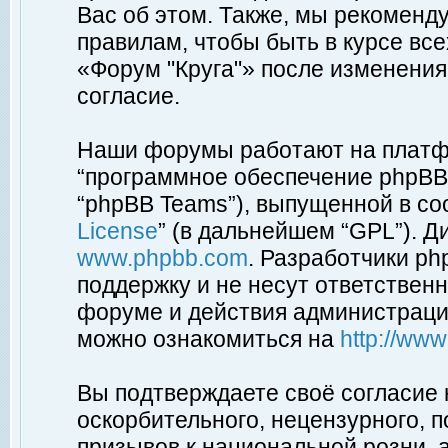
Вас об этом. Также, мы рекоменд
правилам, чтобы быть в курсе вс
«Форум "Круга"» после изменения
согласие.
Наши форумы работают на платфо
“программное обеспечение phpBB”
“phpBB Teams”), выпущенной в соо
License
” (в дальнейшем “GPL”). Д
www.phpbb.com
. Разработчики p
поддержку и не несут ответствен
форуме и действия администраци
можно ознакомиться на
http://ww
Вы подтверждаете своё согласие
оскорбительного, нецензурного, п
призывов к национальной розни, 