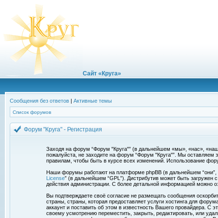
Сайт «Круга»
Сообщения без ответов
|
Активные темы
Список форумов
Форум "Круга" - Регистрация
Заходя на форум “Форум "Круга"” (в дальнейшем «мы», «нас», «наш»,
пожалуйста, не заходите на форум “Форум "Круга"”. Мы оставляем 
правилам, чтобы быть в курсе всех изменений. Использование фор
Наши форумы работают на платформе phpBB (в дальнейшем “они”, “и
License
” (в дальнейшем “GPL”). Дистрибутив может быть загружен 
действия администрации. С более детальной информацией можно о
Вы подтверждаете своё согласие не размещать сообщения оскорбите
страны, страны, которая предоставляет услуги хостинга для фору
аккаунт и поставить об этом в известность Вашего провайдера. С э
своему усмотрению переместить, закрыть, редактировать, или удал