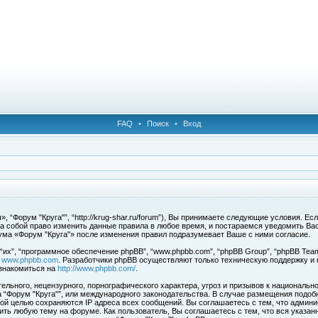
FAQ
•
Поиск
•
Вход
 “Форум "Круга"”, “http://krug-shar.ru/forum”), Вы принимаете следующие условия. Е
за собой право изменить данные правила в любое время, и постараемся уведомить Ва
ума «Форум "Круга"» после изменения правил подразумевает Ваше с ними согласие.
х”, “программное обеспечение phpBB”, “www.phpbb.com”, “phpBB Group”, “phpBB Team
с
www.phpbb.com
. Разработчики phpBB осуществляют только техническую поддержку и
знакомиться на
http://www.phpbb.com/
.
льного, нецензурного, порнографического характера, угроз и призывов к национальн
ма “Форум "Круга"”, или международного законодательства. В случае размещения под
той целью сохраняются IP адреса всех сообщений. Вы соглашаетесь с тем, что админи
ить любую тему на форуме. Как пользователь, Вы соглашаетесь с тем, что вся указан