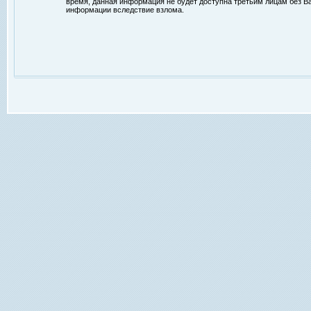
время, данная информация не будет доступна третьим лицам без Ваш
информации вследствие взлома.