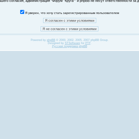
его согласия, администрация “Форум "Круга"” и phpBB не несут ответственности за д
Я уверен, что хочу стать зарегистрированным пользователем
Powered by
phpBB
© 2000, 2002, 2005, 2007 phpBB Group.
Designed by
STSoftware
for
PTF
.
Русская поддержка phpBB