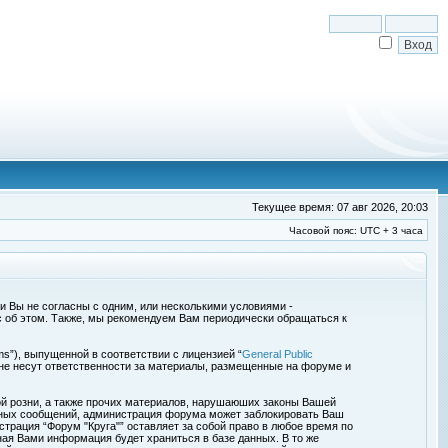
Текущее время: 07 авг 2026, 20:03
Часовой пояс: UTC + 3 часа
сли Вы не согласны с одним, или несколькими условиями -
с об этом. Также, мы рекомендуем Вам периодически обращаться к
s”), выпущенной в соответствии с лицензией “
General Public
 не несут ответственности за материалы, размещенные на форуме и
ой розни, а также прочих материалов, нарушаюших законы Вашей
обных сообщений, администрация форума может заблокировать Ваш
страция “Форум "Круга"” оставляет за собой право в любое время по
ная Вами информация будет храниться в базе данных. В то же