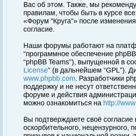
Вас об этом. Также, мы рекоменд
правилам, чтобы быть в курсе вс
«Форум "Круга"» после изменения
согласие.
Наши форумы работают на платфо
“программное обеспечение phpBB”
“phpBB Teams”), выпущенной в соо
License
” (в дальнейшем “GPL”). Д
www.phpbb.com
. Разработчики p
поддержку и не несут ответствен
форуме и действия администраци
можно ознакомиться на
http://ww
Вы подтверждаете своё согласие
оскорбительного, нецензурного, п
призывов к национальной розни, 