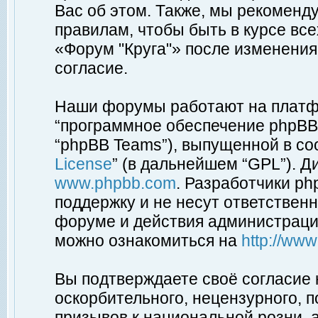
Вас об этом. Также, мы рекоменд
правилам, чтобы быть в курсе вс
«Форум "Круга"» после изменения
согласие.
Наши форумы работают на платфо
“программное обеспечение phpBB”
“phpBB Teams”), выпущенной в соо
License
” (в дальнейшем “GPL”). Д
www.phpbb.com
. Разработчики p
поддержку и не несут ответствен
форуме и действия администраци
можно ознакомиться на
http://ww
Вы подтверждаете своё согласие
оскорбительного, нецензурного, п
призывов к национальной розни, 