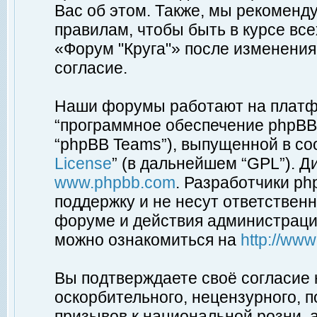
Вас об этом. Также, мы рекоменд
правилам, чтобы быть в курсе вс
«Форум "Круга"» после изменения
согласие.
Наши форумы работают на платфо
“программное обеспечение phpBB”
“phpBB Teams”), выпущенной в соо
License
” (в дальнейшем “GPL”). Д
www.phpbb.com
. Разработчики p
поддержку и не несут ответствен
форуме и действия администраци
можно ознакомиться на
http://ww
Вы подтверждаете своё согласие
оскорбительного, нецензурного, п
призывов к национальной розни, 