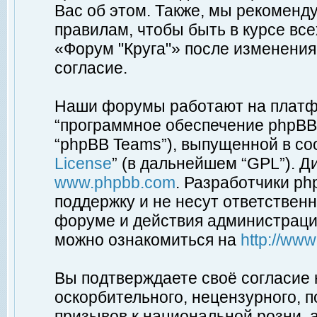
Вас об этом. Также, мы рекоменд
правилам, чтобы быть в курсе вс
«Форум "Круга"» после изменения
согласие.
Наши форумы работают на платфо
“программное обеспечение phpBB”
“phpBB Teams”), выпущенной в соо
License
” (в дальнейшем “GPL”). Д
www.phpbb.com
. Разработчики p
поддержку и не несут ответствен
форуме и действия администраци
можно ознакомиться на
http://ww
Вы подтверждаете своё согласие
оскорбительного, нецензурного, п
призывов к национальной розни, 