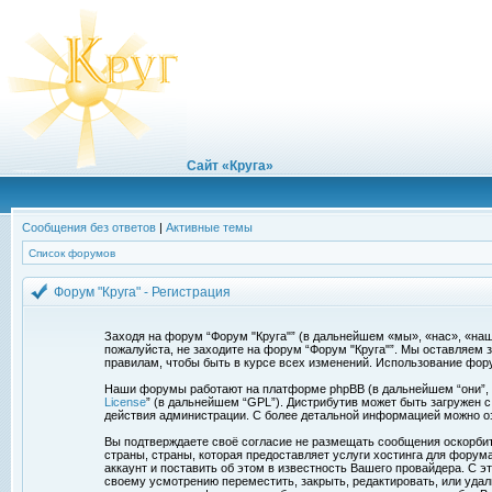
Сайт «Круга»
Сообщения без ответов
|
Активные темы
Список форумов
Форум "Круга" - Регистрация
Заходя на форум “Форум "Круга"” (в дальнейшем «мы», «нас», «наш»,
пожалуйста, не заходите на форум “Форум "Круга"”. Мы оставляем 
правилам, чтобы быть в курсе всех изменений. Использование фор
Наши форумы работают на платформе phpBB (в дальнейшем “они”, “и
License
” (в дальнейшем “GPL”). Дистрибутив может быть загружен 
действия администрации. С более детальной информацией можно о
Вы подтверждаете своё согласие не размещать сообщения оскорбите
страны, страны, которая предоставляет услуги хостинга для фору
аккаунт и поставить об этом в известность Вашего провайдера. С э
своему усмотрению переместить, закрыть, редактировать, или удал