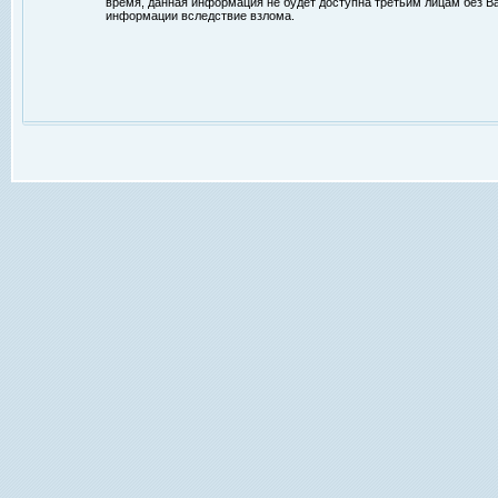
время, данная информация не будет доступна третьим лицам без Ваш
информации вследствие взлома.