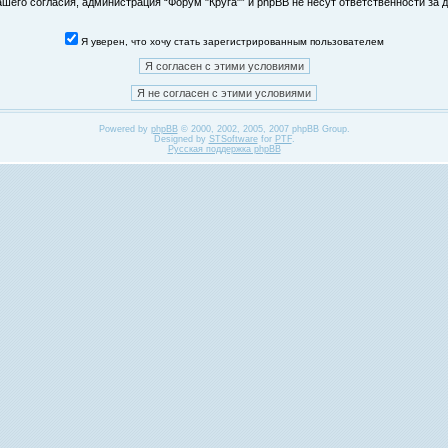
его согласия, администрация “Форум "Круга"” и phpBB не несут ответственности за д
Я уверен, что хочу стать зарегистрированным пользователем
Powered by
phpBB
© 2000, 2002, 2005, 2007 phpBB Group.
Designed by
STSoftware
for
PTF
.
Русская поддержка phpBB