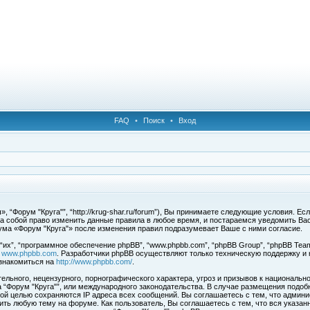
FAQ
•
Поиск
•
Вход
 “Форум "Круга"”, “http://krug-shar.ru/forum”), Вы принимаете следующие условия. Е
за собой право изменить данные правила в любое время, и постараемся уведомить Ва
ума «Форум "Круга"» после изменения правил подразумевает Ваше с ними согласие.
х”, “программное обеспечение phpBB”, “www.phpbb.com”, “phpBB Group”, “phpBB Team
с
www.phpbb.com
. Разработчики phpBB осуществляют только техническую поддержку и
знакомиться на
http://www.phpbb.com/
.
льного, нецензурного, порнографического характера, угроз и призывов к национальн
ма “Форум "Круга"”, или международного законодательства. В случае размещения под
той целью сохраняются IP адреса всех сообщений. Вы соглашаетесь с тем, что админи
ить любую тему на форуме. Как пользователь, Вы соглашаетесь с тем, что вся указан