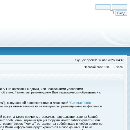
Текущее время: 07 авг 2026, 04:43
Часовой пояс: UTC + 3 часа
сли Вы не согласны с одним, или несколькими условиями -
с об этом. Также, мы рекомендуем Вам периодически обращаться к
s”), выпущенной в соответствии с лицензией “
General Public
 не несут ответственности за материалы, размещенные на форуме и
ой розни, а также прочих материалов, нарушаюших законы Вашей
обных сообщений, администрация форума может заблокировать Ваш
страция “Форум "Круга"” оставляет за собой право в любое время по
ная Вами информация будет храниться в базе данных. В то же