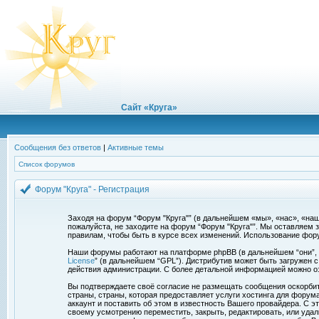
Сайт «Круга»
Сообщения без ответов
|
Активные темы
Список форумов
Форум "Круга" - Регистрация
Заходя на форум “Форум "Круга"” (в дальнейшем «мы», «нас», «наш»,
пожалуйста, не заходите на форум “Форум "Круга"”. Мы оставляем 
правилам, чтобы быть в курсе всех изменений. Использование фор
Наши форумы работают на платформе phpBB (в дальнейшем “они”, “и
License
” (в дальнейшем “GPL”). Дистрибутив может быть загружен 
действия администрации. С более детальной информацией можно о
Вы подтверждаете своё согласие не размещать сообщения оскорбите
страны, страны, которая предоставляет услуги хостинга для фору
аккаунт и поставить об этом в известность Вашего провайдера. С э
своему усмотрению переместить, закрыть, редактировать, или удал