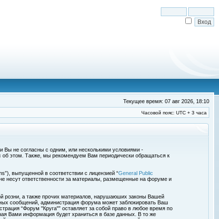
Текущее время: 07 авг 2026, 18:10
Часовой пояс: UTC + 3 часа
сли Вы не согласны с одним, или несколькими условиями -
с об этом. Также, мы рекомендуем Вам периодически обращаться к
s”), выпущенной в соответствии с лицензией “
General Public
 не несут ответственности за материалы, размещенные на форуме и
ой розни, а также прочих материалов, нарушаюших законы Вашей
обных сообщений, администрация форума может заблокировать Ваш
страция “Форум "Круга"” оставляет за собой право в любое время по
ная Вами информация будет храниться в базе данных. В то же