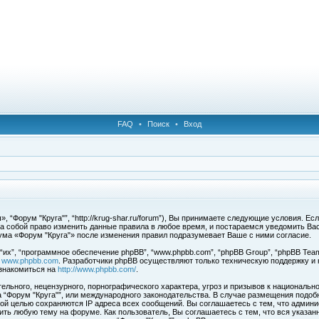
FAQ
•
Поиск
•
Вход
 “Форум "Круга"”, “http://krug-shar.ru/forum”), Вы принимаете следующие условия. Е
за собой право изменить данные правила в любое время, и постараемся уведомить Ва
ума «Форум "Круга"» после изменения правил подразумевает Ваше с ними согласие.
х”, “программное обеспечение phpBB”, “www.phpbb.com”, “phpBB Group”, “phpBB Team
с
www.phpbb.com
. Разработчики phpBB осуществляют только техническую поддержку и
знакомиться на
http://www.phpbb.com/
.
льного, нецензурного, порнографического характера, угроз и призывов к национальн
ма “Форум "Круга"”, или международного законодательства. В случае размещения под
той целью сохраняются IP адреса всех сообщений. Вы соглашаетесь с тем, что админи
ить любую тему на форуме. Как пользователь, Вы соглашаетесь с тем, что вся указан