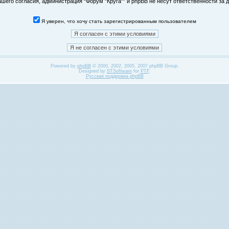
его согласия, администрация “Форум "Круга"” и phpBB не несут ответственности за д
Я уверен, что хочу стать зарегистрированным пользователем
Powered by
phpBB
© 2000, 2002, 2005, 2007 phpBB Group.
Designed by
STSoftware
for
PTF
.
Русская поддержка phpBB