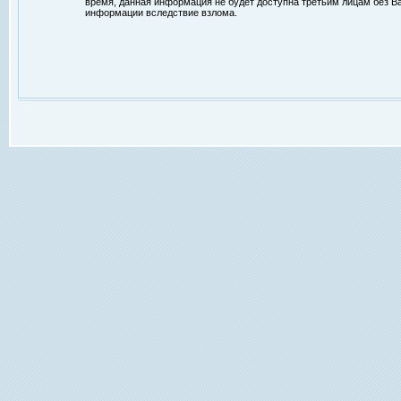
время, данная информация не будет доступна третьим лицам без Ваш
информации вследствие взлома.