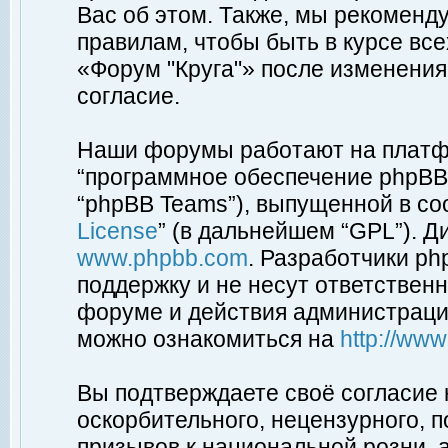
Вас об этом. Также, мы рекоменд
правилам, чтобы быть в курсе вс
«Форум "Круга"» после изменения
согласие.
Наши форумы работают на платфо
“программное обеспечение phpBB”
“phpBB Teams”), выпущенной в соо
License
” (в дальнейшем “GPL”). Д
www.phpbb.com
. Разработчики p
поддержку и не несут ответствен
форуме и действия администраци
можно ознакомиться на
http://ww
Вы подтверждаете своё согласие
оскорбительного, нецензурного, п
призывов к национальной розни, 