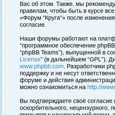
Вас об этом. Также, мы рекоменд
правилам, чтобы быть в курсе вс
«Форум "Круга"» после изменения
согласие.
Наши форумы работают на платфо
“программное обеспечение phpBB”
“phpBB Teams”), выпущенной в соо
License
” (в дальнейшем “GPL”). Д
www.phpbb.com
. Разработчики p
поддержку и не несут ответствен
форуме и действия администраци
можно ознакомиться на
http://ww
Вы подтверждаете своё согласие
оскорбительного, нецензурного, п
призывов к национальной розни, 