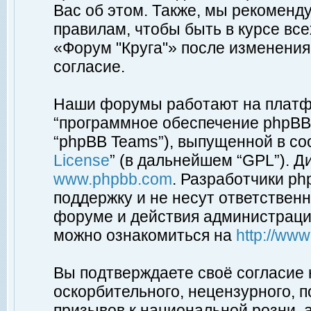
Вас об этом. Также, мы рекоменд
правилам, чтобы быть в курсе вс
«Форум "Круга"» после изменения
согласие.
Наши форумы работают на платфо
“программное обеспечение phpBB”
“phpBB Teams”), выпущенной в соо
License
” (в дальнейшем “GPL”). Д
www.phpbb.com
. Разработчики p
поддержку и не несут ответствен
форуме и действия администраци
можно ознакомиться на
http://ww
Вы подтверждаете своё согласие
оскорбительного, нецензурного, п
призывов к национальной розни, 