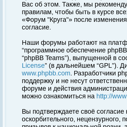
Вас об этом. Также, мы рекоменд
правилам, чтобы быть в курсе вс
«Форум "Круга"» после изменения
согласие.
Наши форумы работают на платфо
“программное обеспечение phpBB”
“phpBB Teams”), выпущенной в соо
License
” (в дальнейшем “GPL”). Д
www.phpbb.com
. Разработчики p
поддержку и не несут ответствен
форуме и действия администраци
можно ознакомиться на
http://ww
Вы подтверждаете своё согласие
оскорбительного, нецензурного, п
призывов к национальной розни, 