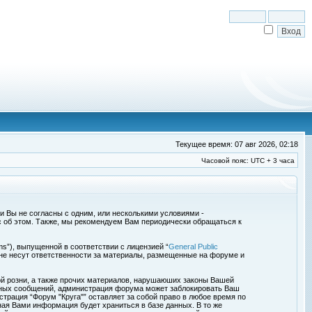
Текущее время: 07 авг 2026, 02:18
Часовой пояс: UTC + 3 часа
сли Вы не согласны с одним, или несколькими условиями -
с об этом. Также, мы рекомендуем Вам периодически обращаться к
s”), выпущенной в соответствии с лицензией “
General Public
 не несут ответственности за материалы, размещенные на форуме и
ой розни, а также прочих материалов, нарушаюших законы Вашей
обных сообщений, администрация форума может заблокировать Ваш
страция “Форум "Круга"” оставляет за собой право в любое время по
ная Вами информация будет храниться в базе данных. В то же