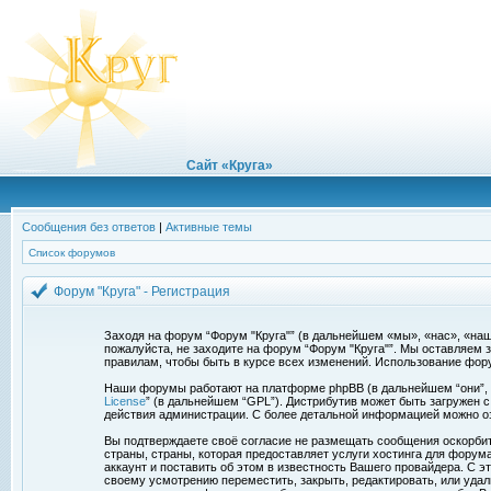
Сайт «Круга»
Сообщения без ответов
|
Активные темы
Список форумов
Форум "Круга" - Регистрация
Заходя на форум “Форум "Круга"” (в дальнейшем «мы», «нас», «наш»,
пожалуйста, не заходите на форум “Форум "Круга"”. Мы оставляем 
правилам, чтобы быть в курсе всех изменений. Использование фор
Наши форумы работают на платформе phpBB (в дальнейшем “они”, “и
License
” (в дальнейшем “GPL”). Дистрибутив может быть загружен 
действия администрации. С более детальной информацией можно о
Вы подтверждаете своё согласие не размещать сообщения оскорбите
страны, страны, которая предоставляет услуги хостинга для фору
аккаунт и поставить об этом в известность Вашего провайдера. С э
своему усмотрению переместить, закрыть, редактировать, или удал