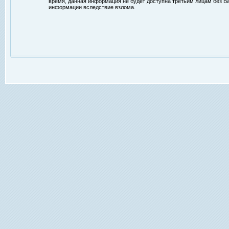
время, данная информация не будет доступна третьим лицам без Ваш
информации вследствие взлома.