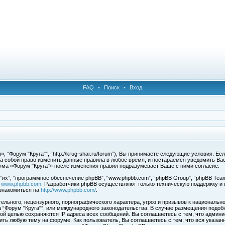
FAQ
•
Поиск
•
Вход
 “Форум "Круга"”, “http://krug-shar.ru/forum”), Вы принимаете следующие условия. Е
за собой право изменить данные правила в любое время, и постараемся уведомить Ва
ума «Форум "Круга"» после изменения правил подразумевает Ваше с ними согласие.
х”, “программное обеспечение phpBB”, “www.phpbb.com”, “phpBB Group”, “phpBB Team
с
www.phpbb.com
. Разработчики phpBB осуществляют только техническую поддержку и
знакомиться на
http://www.phpbb.com/
.
льного, нецензурного, порнографического характера, угроз и призывов к национальн
ма “Форум "Круга"”, или международного законодательства. В случае размещения под
той целью сохраняются IP адреса всех сообщений. Вы соглашаетесь с тем, что админи
ить любую тему на форуме. Как пользователь, Вы соглашаетесь с тем, что вся указан