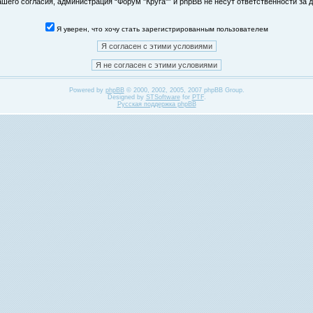
его согласия, администрация “Форум "Круга"” и phpBB не несут ответственности за д
Я уверен, что хочу стать зарегистрированным пользователем
Powered by
phpBB
© 2000, 2002, 2005, 2007 phpBB Group.
Designed by
STSoftware
for
PTF
.
Русская поддержка phpBB