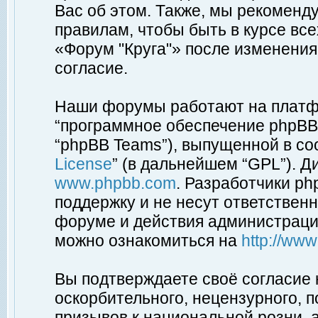
Вас об этом. Также, мы рекоменд
правилам, чтобы быть в курсе вс
«Форум "Круга"» после изменения
согласие.
Наши форумы работают на платфо
“программное обеспечение phpBB”
“phpBB Teams”), выпущенной в соо
License
” (в дальнейшем “GPL”). Д
www.phpbb.com
. Разработчики p
поддержку и не несут ответствен
форуме и действия администраци
можно ознакомиться на
http://ww
Вы подтверждаете своё согласие
оскорбительного, нецензурного, п
призывов к национальной розни, 