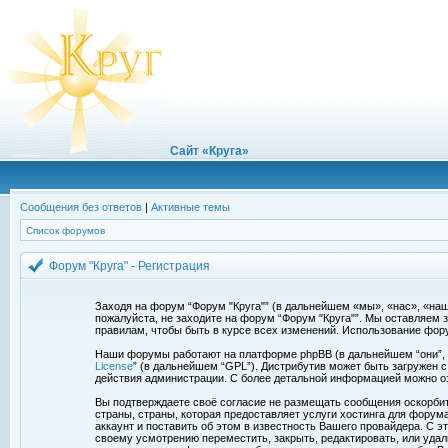
Сайт «Круга»
Сообщения без ответов
|
Активные темы
Список форумов
Форум "Круга" - Регистрация
Заходя на форум “Форум "Круга"” (в дальнейшем «мы», «нас», «наш»,
пожалуйста, не заходите на форум “Форум "Круга"”. Мы оставляем 
правилам, чтобы быть в курсе всех изменений. Использование фор
Наши форумы работают на платформе phpBB (в дальнейшем “они”, “и
License
” (в дальнейшем “GPL”). Дистрибутив может быть загружен 
действия администрации. С более детальной информацией можно о
Вы подтверждаете своё согласие не размещать сообщения оскорбите
страны, страны, которая предоставляет услуги хостинга для фору
аккаунт и поставить об этом в известность Вашего провайдера. С э
своему усмотрению переместить, закрыть, редактировать, или удал