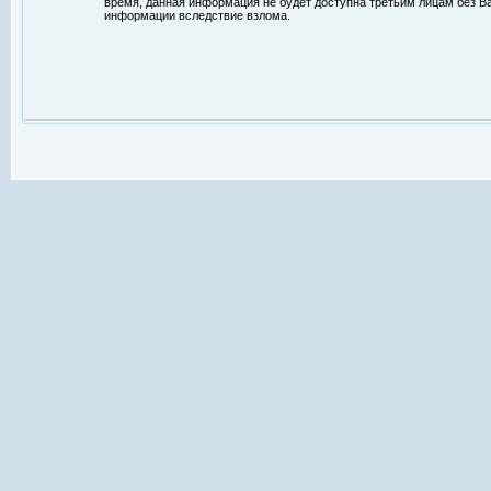
время, данная информация не будет доступна третьим лицам без Ваш
информации вследствие взлома.