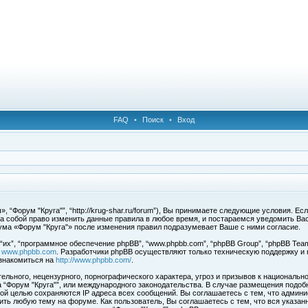
FAQ
•
Поиск
•
Вход
 “Форум "Круга"”, “http://krug-shar.ru/forum”), Вы принимаете следующие условия. Е
за собой право изменить данные правила в любое время, и постараемся уведомить Ва
ума «Форум "Круга"» после изменения правил подразумевает Ваше с ними согласие.
х”, “программное обеспечение phpBB”, “www.phpbb.com”, “phpBB Group”, “phpBB Team
с
www.phpbb.com
. Разработчики phpBB осуществляют только техническую поддержку и
знакомиться на
http://www.phpbb.com/
.
льного, нецензурного, порнографического характера, угроз и призывов к национальн
ма “Форум "Круга"”, или международного законодательства. В случае размещения под
той целью сохраняются IP адреса всех сообщений. Вы соглашаетесь с тем, что админи
ить любую тему на форуме. Как пользователь, Вы соглашаетесь с тем, что вся указан