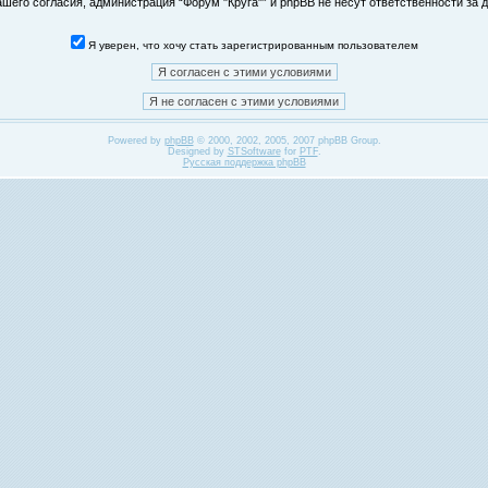
его согласия, администрация “Форум "Круга"” и phpBB не несут ответственности за д
Я уверен, что хочу стать зарегистрированным пользователем
Powered by
phpBB
© 2000, 2002, 2005, 2007 phpBB Group.
Designed by
STSoftware
for
PTF
.
Русская поддержка phpBB