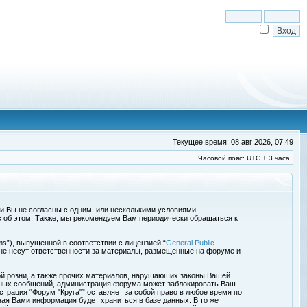
Текущее время: 08 авг 2026, 07:49
Часовой пояс: UTC + 3 часа
сли Вы не согласны с одним, или несколькими условиями -
с об этом. Также, мы рекомендуем Вам периодически обращаться к
s”), выпущенной в соответствии с лицензией “
General Public
 не несут ответственности за материалы, размещенные на форуме и
ой розни, а также прочих материалов, нарушаюших законы Вашей
обных сообщений, администрация форума может заблокировать Ваш
страция “Форум "Круга"” оставляет за собой право в любое время по
ная Вами информация будет храниться в базе данных. В то же