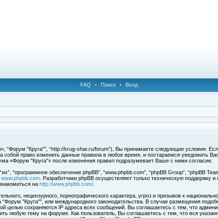
FAQ
•
Поиск
•
Вход
 “Форум "Круга"”, “http://krug-shar.ru/forum”), Вы принимаете следующие условия. Е
за собой право изменить данные правила в любое время, и постараемся уведомить Ва
ума «Форум "Круга"» после изменения правил подразумевает Ваше с ними согласие.
х”, “программное обеспечение phpBB”, “www.phpbb.com”, “phpBB Group”, “phpBB Team
с
www.phpbb.com
. Разработчики phpBB осуществляют только техническую поддержку и
знакомиться на
http://www.phpbb.com/
.
льного, нецензурного, порнографического характера, угроз и призывов к национальн
ма “Форум "Круга"”, или международного законодательства. В случае размещения под
той целью сохраняются IP адреса всех сообщений. Вы соглашаетесь с тем, что админи
ить любую тему на форуме. Как пользователь, Вы соглашаетесь с тем, что вся указан