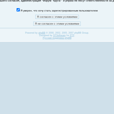
его согласия, администрация “Форум "Круга"” и phpBB не несут ответственности за д
Я уверен, что хочу стать зарегистрированным пользователем
Powered by
phpBB
© 2000, 2002, 2005, 2007 phpBB Group.
Designed by
STSoftware
for
PTF
.
Русская поддержка phpBB