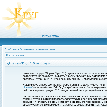
Сайт «Круга»
Сообщения без ответов
|
Активные темы
Список форумов
Форум "Круга" - Регистрация
Заходя на форум “Форум "Круга"” (в дальнейшем «мы», «нас», «наш»,
пожалуйста, не заходите на форум “Форум "Круга"”. Мы оставляем 
правилам, чтобы быть в курсе всех изменений. Использование фор
Наши форумы работают на платформе phpBB (в дальнейшем “они”, “и
License
” (в дальнейшем “GPL”). Дистрибутив может быть загружен 
действия администрации. С более детальной информацией можно о
Вы подтверждаете своё согласие не размещать сообщения оскорбите
страны, страны, которая предоставляет услуги хостинга для фору
аккаунт и поставить об этом в известность Вашего провайдера. С э
своему усмотрению переместить, закрыть, редактировать, или удал