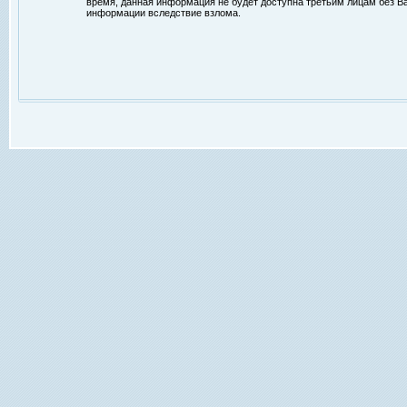
время, данная информация не будет доступна третьим лицам без Ваш
информации вследствие взлома.