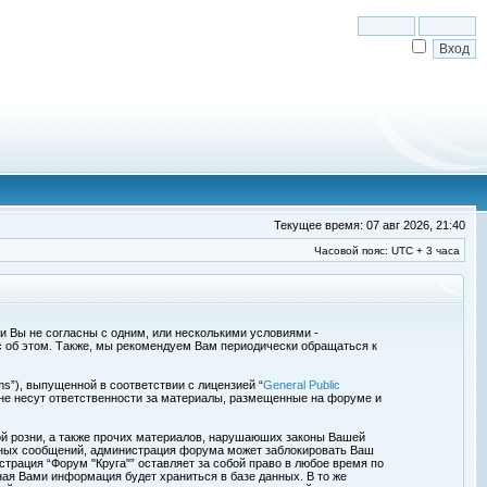
Текущее время: 07 авг 2026, 21:40
Часовой пояс: UTC + 3 часа
сли Вы не согласны с одним, или несколькими условиями -
с об этом. Также, мы рекомендуем Вам периодически обращаться к
s”), выпущенной в соответствии с лицензией “
General Public
 не несут ответственности за материалы, размещенные на форуме и
ой розни, а также прочих материалов, нарушаюших законы Вашей
обных сообщений, администрация форума может заблокировать Ваш
страция “Форум "Круга"” оставляет за собой право в любое время по
ная Вами информация будет храниться в базе данных. В то же