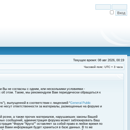
Текущее время: 08 авг 2026, 00:19
Часовой пояс: UTC + 3 часа
сли Вы не согласны с одним, или несколькими условиями -
с об этом. Также, мы рекомендуем Вам периодически обращаться к
s”), выпущенной в соответствии с лицензией “
General Public
 не несут ответственности за материалы, размещенные на форуме и
ой розни, а также прочих материалов, нарушаюших законы Вашей
обных сообщений, администрация форума может заблокировать Ваш
страция “Форум "Круга"” оставляет за собой право в любое время по
ная Вами информация будет храниться в базе данных. В то же