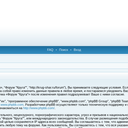
FAQ
•
Поиск
•
Вход
 “Форум "Круга"”, “http://krug-shar.ru/forum”), Вы принимаете следующие условия. Е
за собой право изменить данные правила в любое время, и постараемся уведомить Ва
ума «Форум "Круга"» после изменения правил подразумевает Ваше с ними согласие.
х”, “программное обеспечение phpBB”, “www.phpbb.com”, “phpBB Group”, “phpBB Team
с
www.phpbb.com
. Разработчики phpBB осуществляют только техническую поддержку и
знакомиться на
http://www.phpbb.com/
.
льного, нецензурного, порнографического характера, угроз и призывов к национальн
ма “Форум "Круга"”, или международного законодательства. В случае размещения под
той целью сохраняются IP адреса всех сообщений. Вы соглашаетесь с тем, что админи
ить любую тему на форуме. Как пользователь, Вы соглашаетесь с тем, что вся указан