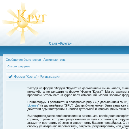
Сайт «Круга»
Сообщения без ответов
|
Активные темы
Список форумов
Форум "Круга" - Регистрация
Заходя на форум “Форум "Круга"” (в дальнейшем «мы», «нас», «наш»,
пожалуйста, не заходите на форум “Форум "Круга"”. Мы оставляем 
правилам, чтобы быть в курсе всех изменений. Использование фор
Наши форумы работают на платформе phpBB (в дальнейшем “они”, “и
License
” (в дальнейшем “GPL”). Дистрибутив может быть загружен 
действия администрации. С более детальной информацией можно о
Вы подтверждаете своё согласие не размещать сообщения оскорбите
страны, страны, которая предоставляет услуги хостинга для фору
аккаунт и поставить об этом в известность Вашего провайдера. С э
своему усмотрению переместить, закрыть, редактировать, или удал