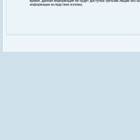
время, данная информация не будет доступна третьим лицам без Ваш
информации вследствие взлома.