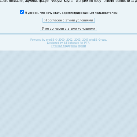
его согласия, администрация “Форум "Круга"” и phpBB не несут ответственности за д
Я уверен, что хочу стать зарегистрированным пользователем
Powered by
phpBB
© 2000, 2002, 2005, 2007 phpBB Group.
Designed by
STSoftware
for
PTF
.
Русская поддержка phpBB