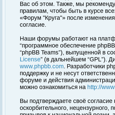
Вас об этом. Также, мы рекоменд
правилам, чтобы быть в курсе вс
«Форум "Круга"» после изменения
согласие.
Наши форумы работают на платфо
“программное обеспечение phpBB”
“phpBB Teams”), выпущенной в соо
License
” (в дальнейшем “GPL”). Д
www.phpbb.com
. Разработчики p
поддержку и не несут ответствен
форуме и действия администраци
можно ознакомиться на
http://ww
Вы подтверждаете своё согласие
оскорбительного, нецензурного, п
призывов к национальной розни, 