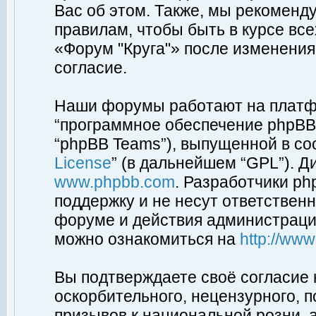
Вас об этом. Также, мы рекоменд
правилам, чтобы быть в курсе вс
«Форум "Круга"» после изменения
согласие.
Наши форумы работают на платфо
“программное обеспечение phpBB”
“phpBB Teams”), выпущенной в соо
License
” (в дальнейшем “GPL”). Д
www.phpbb.com
. Разработчики p
поддержку и не несут ответствен
форуме и действия администраци
можно ознакомиться на
http://ww
Вы подтверждаете своё согласие
оскорбительного, нецензурного, п
призывов к национальной розни, 