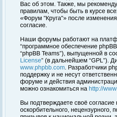
Вас об этом. Также, мы рекоменд
правилам, чтобы быть в курсе вс
«Форум "Круга"» после изменения
согласие.
Наши форумы работают на платфо
“программное обеспечение phpBB”
“phpBB Teams”), выпущенной в соо
License
” (в дальнейшем “GPL”). Д
www.phpbb.com
. Разработчики p
поддержку и не несут ответствен
форуме и действия администраци
можно ознакомиться на
http://ww
Вы подтверждаете своё согласие
оскорбительного, нецензурного, п
призывов к национальной розни, 