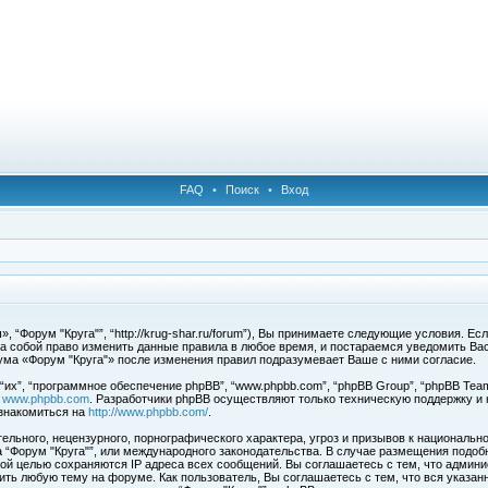
FAQ
•
Поиск
•
Вход
 “Форум "Круга"”, “http://krug-shar.ru/forum”), Вы принимаете следующие условия. Е
за собой право изменить данные правила в любое время, и постараемся уведомить Ва
ума «Форум "Круга"» после изменения правил подразумевает Ваше с ними согласие.
х”, “программное обеспечение phpBB”, “www.phpbb.com”, “phpBB Group”, “phpBB Team
с
www.phpbb.com
. Разработчики phpBB осуществляют только техническую поддержку и
знакомиться на
http://www.phpbb.com/
.
льного, нецензурного, порнографического характера, угроз и призывов к национальн
ма “Форум "Круга"”, или международного законодательства. В случае размещения под
той целью сохраняются IP адреса всех сообщений. Вы соглашаетесь с тем, что админи
ить любую тему на форуме. Как пользователь, Вы соглашаетесь с тем, что вся указан