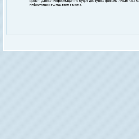
время, данная информация не будет доступна третьим лицам без Ваш
информации вследствие взлома.