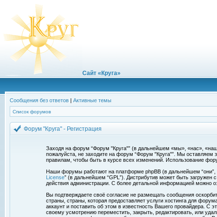
Сайт «Круга»
Сообщения без ответов
|
Активные темы
Список форумов
Форум "Круга" - Регистрация
Заходя на форум “Форум "Круга"” (в дальнейшем «мы», «нас», «наш»,
пожалуйста, не заходите на форум “Форум "Круга"”. Мы оставляем 
правилам, чтобы быть в курсе всех изменений. Использование фор
Наши форумы работают на платформе phpBB (в дальнейшем “они”, “и
License
” (в дальнейшем “GPL”). Дистрибутив может быть загружен 
действия администрации. С более детальной информацией можно о
Вы подтверждаете своё согласие не размещать сообщения оскорбите
страны, страны, которая предоставляет услуги хостинга для фору
аккаунт и поставить об этом в известность Вашего провайдера. С э
своему усмотрению переместить, закрыть, редактировать, или удал