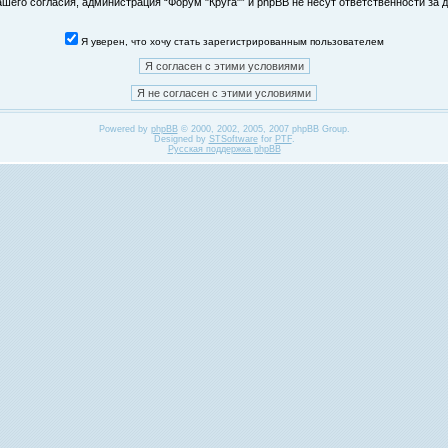
его согласия, администрация “Форум "Круга"” и phpBB не несут ответственности за д
Я уверен, что хочу стать зарегистрированным пользователем
Powered by
phpBB
© 2000, 2002, 2005, 2007 phpBB Group.
Designed by
STSoftware
for
PTF
.
Русская поддержка phpBB