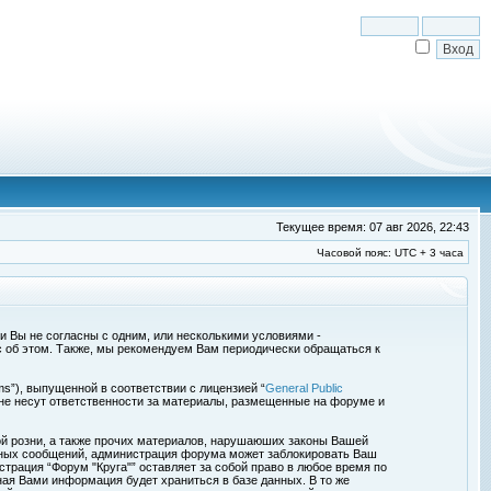
Текущее время: 07 авг 2026, 22:43
Часовой пояс: UTC + 3 часа
сли Вы не согласны с одним, или несколькими условиями -
с об этом. Также, мы рекомендуем Вам периодически обращаться к
s”), выпущенной в соответствии с лицензией “
General Public
 не несут ответственности за материалы, размещенные на форуме и
ой розни, а также прочих материалов, нарушаюших законы Вашей
обных сообщений, администрация форума может заблокировать Ваш
страция “Форум "Круга"” оставляет за собой право в любое время по
ная Вами информация будет храниться в базе данных. В то же