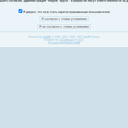
его согласия, администрация “Форум "Круга"” и phpBB не несут ответственности за д
Я уверен, что хочу стать зарегистрированным пользователем
Powered by
phpBB
© 2000, 2002, 2005, 2007 phpBB Group.
Designed by
STSoftware
for
PTF
.
Русская поддержка phpBB