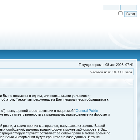
Текущее время: 08 авг 2026, 07:41
Часовой пояс: UTC + 3 часа
сли Вы не согласны с одним, или несколькими условиями -
с об этом. Также, мы рекомендуем Вам периодически обращаться к
s”), выпущенной в соответствии с лицензией “
General Public
 не несут ответственности за материалы, размещенные на форуме и
ой розни, а также прочих материалов, нарушаюших законы Вашей
обных сообщений, администрация форума может заблокировать Ваш
страция “Форум "Круга"” оставляет за собой право в любое время по
ная Вами информация будет храниться в базе данных. В то же