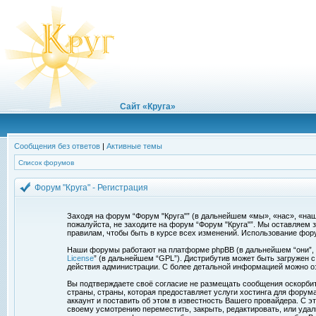
Сайт «Круга»
Сообщения без ответов
|
Активные темы
Список форумов
Форум "Круга" - Регистрация
Заходя на форум “Форум "Круга"” (в дальнейшем «мы», «нас», «наш»,
пожалуйста, не заходите на форум “Форум "Круга"”. Мы оставляем 
правилам, чтобы быть в курсе всех изменений. Использование фор
Наши форумы работают на платформе phpBB (в дальнейшем “они”, “и
License
” (в дальнейшем “GPL”). Дистрибутив может быть загружен 
действия администрации. С более детальной информацией можно о
Вы подтверждаете своё согласие не размещать сообщения оскорбите
страны, страны, которая предоставляет услуги хостинга для фору
аккаунт и поставить об этом в известность Вашего провайдера. С э
своему усмотрению переместить, закрыть, редактировать, или удал