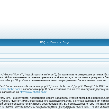
FAQ
•
Поиск
•
Вход
 “Форум "Круга"”, “http://krug-shar.ru/forum”), Вы принимаете следующие условия. Е
за собой право изменить данные правила в любое время, и постараемся уведомить Ва
ума «Форум "Круга"» после изменения правил подразумевает Ваше с ними согласие.
х”, “программное обеспечение phpBB”, “www.phpbb.com”, “phpBB Group”, “phpBB Team
с
www.phpbb.com
. Разработчики phpBB осуществляют только техническую поддержку и
знакомиться на
http://www.phpbb.com/
.
льного, нецензурного, порнографического характера, угроз и призывов к национальн
ма “Форум "Круга"”, или международного законодательства. В случае размещения под
той целью сохраняются IP адреса всех сообщений. Вы соглашаетесь с тем, что админи
ить любую тему на форуме. Как пользователь, Вы соглашаетесь с тем, что вся указан