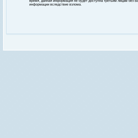
время, данная информация не будет доступна третьим лицам без Ваш
информации вследствие взлома.