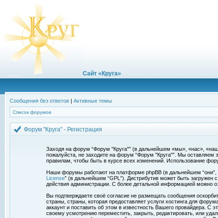
Сайт «Круга»
Сообщения без ответов
|
Активные темы
Список форумов
Форум "Круга" - Регистрация
Заходя на форум “Форум "Круга"” (в дальнейшем «мы», «нас», «наш»,
пожалуйста, не заходите на форум “Форум "Круга"”. Мы оставляем 
правилам, чтобы быть в курсе всех изменений. Использование фор
Наши форумы работают на платформе phpBB (в дальнейшем “они”, “и
License
” (в дальнейшем “GPL”). Дистрибутив может быть загружен 
действия администрации. С более детальной информацией можно о
Вы подтверждаете своё согласие не размещать сообщения оскорбите
страны, страны, которая предоставляет услуги хостинга для фору
аккаунт и поставить об этом в известность Вашего провайдера. С э
своему усмотрению переместить, закрыть, редактировать, или удал