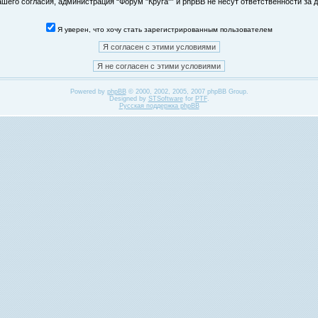
его согласия, администрация “Форум "Круга"” и phpBB не несут ответственности за д
Я уверен, что хочу стать зарегистрированным пользователем
Powered by
phpBB
© 2000, 2002, 2005, 2007 phpBB Group.
Designed by
STSoftware
for
PTF
.
Русская поддержка phpBB