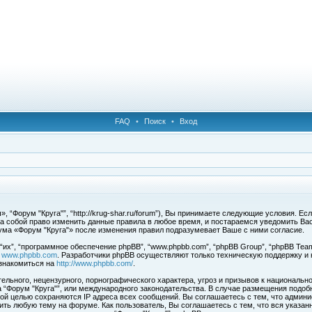
FAQ
•
Поиск
•
Вход
 “Форум "Круга"”, “http://krug-shar.ru/forum”), Вы принимаете следующие условия. Е
за собой право изменить данные правила в любое время, и постараемся уведомить Ва
ума «Форум "Круга"» после изменения правил подразумевает Ваше с ними согласие.
х”, “программное обеспечение phpBB”, “www.phpbb.com”, “phpBB Group”, “phpBB Team
с
www.phpbb.com
. Разработчики phpBB осуществляют только техническую поддержку и
знакомиться на
http://www.phpbb.com/
.
льного, нецензурного, порнографического характера, угроз и призывов к национальн
ма “Форум "Круга"”, или международного законодательства. В случае размещения под
той целью сохраняются IP адреса всех сообщений. Вы соглашаетесь с тем, что админи
ить любую тему на форуме. Как пользователь, Вы соглашаетесь с тем, что вся указан