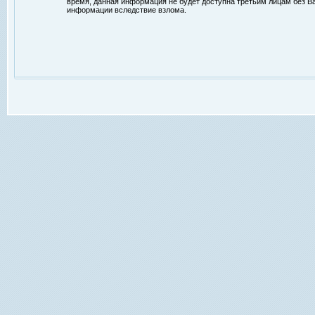
время, данная информация не будет доступна третьим лицам без Ваш
информации вследствие взлома.