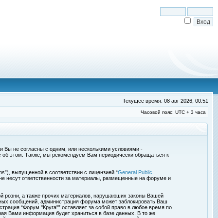
Текущее время: 08 авг 2026, 00:51
Часовой пояс: UTC + 3 часа
сли Вы не согласны с одним, или несколькими условиями -
с об этом. Также, мы рекомендуем Вам периодически обращаться к
s”), выпущенной в соответствии с лицензией “
General Public
 не несут ответственности за материалы, размещенные на форуме и
ой розни, а также прочих материалов, нарушаюших законы Вашей
обных сообщений, администрация форума может заблокировать Ваш
страция “Форум "Круга"” оставляет за собой право в любое время по
ная Вами информация будет храниться в базе данных. В то же