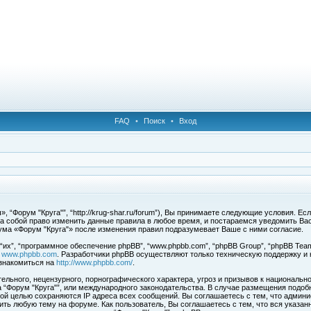
FAQ
•
Поиск
•
Вход
 “Форум "Круга"”, “http://krug-shar.ru/forum”), Вы принимаете следующие условия. Е
за собой право изменить данные правила в любое время, и постараемся уведомить Ва
ума «Форум "Круга"» после изменения правил подразумевает Ваше с ними согласие.
х”, “программное обеспечение phpBB”, “www.phpbb.com”, “phpBB Group”, “phpBB Team
с
www.phpbb.com
. Разработчики phpBB осуществляют только техническую поддержку и
знакомиться на
http://www.phpbb.com/
.
льного, нецензурного, порнографического характера, угроз и призывов к национальн
ма “Форум "Круга"”, или международного законодательства. В случае размещения под
той целью сохраняются IP адреса всех сообщений. Вы соглашаетесь с тем, что админи
ить любую тему на форуме. Как пользователь, Вы соглашаетесь с тем, что вся указан