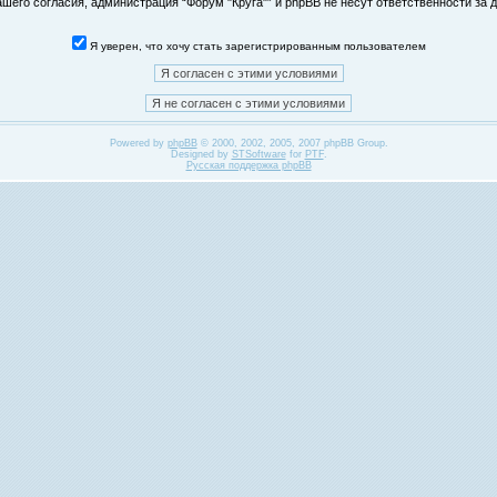
его согласия, администрация “Форум "Круга"” и phpBB не несут ответственности за д
Я уверен, что хочу стать зарегистрированным пользователем
Powered by
phpBB
© 2000, 2002, 2005, 2007 phpBB Group.
Designed by
STSoftware
for
PTF
.
Русская поддержка phpBB