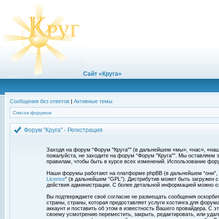
Сайт «Круга»
Сообщения без ответов
|
Активные темы
Список форумов
Форум "Круга" - Регистрация
Заходя на форум “Форум "Круга"” (в дальнейшем «мы», «нас», «наш»,
пожалуйста, не заходите на форум “Форум "Круга"”. Мы оставляем 
правилам, чтобы быть в курсе всех изменений. Использование фор
Наши форумы работают на платформе phpBB (в дальнейшем “они”, “и
License
” (в дальнейшем “GPL”). Дистрибутив может быть загружен 
действия администрации. С более детальной информацией можно о
Вы подтверждаете своё согласие не размещать сообщения оскорбите
страны, страны, которая предоставляет услуги хостинга для фору
аккаунт и поставить об этом в известность Вашего провайдера. С э
своему усмотрению переместить, закрыть, редактировать, или удал