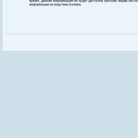
время, данная информация не будет доступна третьим лицам без Ваш
информации вследствие взлома.