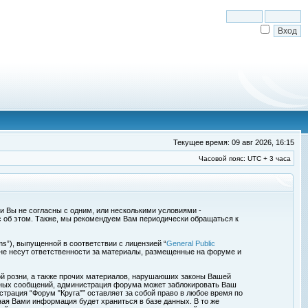
Текущее время: 09 авг 2026, 16:15
Часовой пояс: UTC + 3 часа
сли Вы не согласны с одним, или несколькими условиями -
с об этом. Также, мы рекомендуем Вам периодически обращаться к
s”), выпущенной в соответствии с лицензией “
General Public
 не несут ответственности за материалы, размещенные на форуме и
ой розни, а также прочих материалов, нарушаюших законы Вашей
обных сообщений, администрация форума может заблокировать Ваш
страция “Форум "Круга"” оставляет за собой право в любое время по
ная Вами информация будет храниться в базе данных. В то же