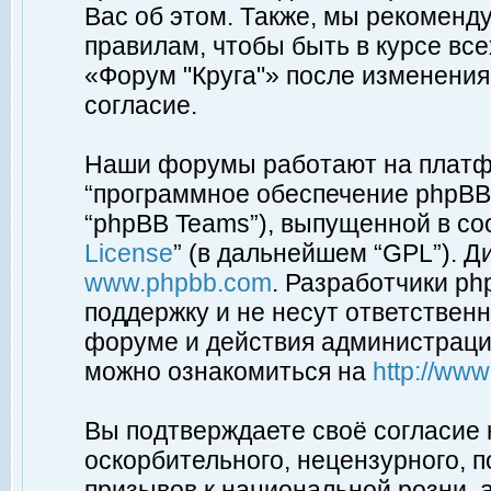
Вас об этом. Также, мы рекоменд
правилам, чтобы быть в курсе вс
«Форум "Круга"» после изменения
согласие.
Наши форумы работают на платфо
“программное обеспечение phpBB”
“phpBB Teams”), выпущенной в соо
License
” (в дальнейшем “GPL”). Д
www.phpbb.com
. Разработчики p
поддержку и не несут ответствен
форуме и действия администраци
можно ознакомиться на
http://ww
Вы подтверждаете своё согласие
оскорбительного, нецензурного, п
призывов к национальной розни, 