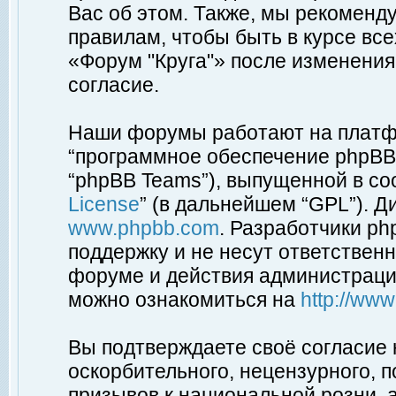
Вас об этом. Также, мы рекоменд
правилам, чтобы быть в курсе вс
«Форум "Круга"» после изменения
согласие.
Наши форумы работают на платфо
“программное обеспечение phpBB”
“phpBB Teams”), выпущенной в соо
License
” (в дальнейшем “GPL”). Д
www.phpbb.com
. Разработчики p
поддержку и не несут ответствен
форуме и действия администраци
можно ознакомиться на
http://ww
Вы подтверждаете своё согласие
оскорбительного, нецензурного, п
призывов к национальной розни, 