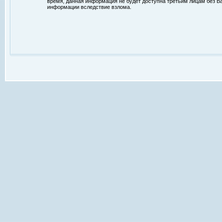
время, данная информация не будет доступна третьим лицам без Ваш
информации вследствие взлома.