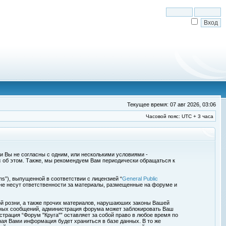
Текущее время: 07 авг 2026, 03:06
Часовой пояс: UTC + 3 часа
сли Вы не согласны с одним, или несколькими условиями -
с об этом. Также, мы рекомендуем Вам периодически обращаться к
s”), выпущенной в соответствии с лицензией “
General Public
 не несут ответственности за материалы, размещенные на форуме и
ой розни, а также прочих материалов, нарушаюших законы Вашей
обных сообщений, администрация форума может заблокировать Ваш
страция “Форум "Круга"” оставляет за собой право в любое время по
ная Вами информация будет храниться в базе данных. В то же