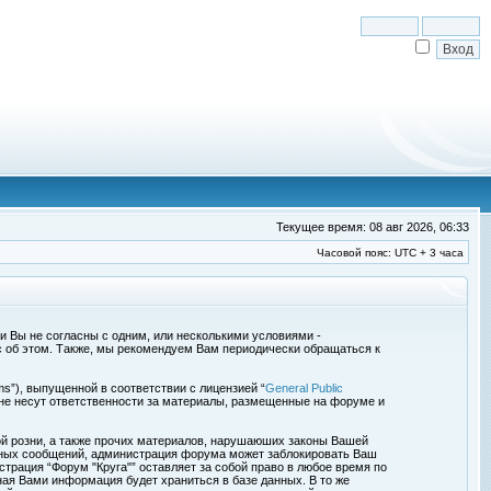
Текущее время: 08 авг 2026, 06:33
Часовой пояс: UTC + 3 часа
сли Вы не согласны с одним, или несколькими условиями -
с об этом. Также, мы рекомендуем Вам периодически обращаться к
s”), выпущенной в соответствии с лицензией “
General Public
 не несут ответственности за материалы, размещенные на форуме и
ой розни, а также прочих материалов, нарушаюших законы Вашей
обных сообщений, администрация форума может заблокировать Ваш
страция “Форум "Круга"” оставляет за собой право в любое время по
ная Вами информация будет храниться в базе данных. В то же