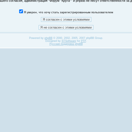
его согласия, администрация “Форум "Круга"” и phpBB не несут ответственности за д
Я уверен, что хочу стать зарегистрированным пользователем
Powered by
phpBB
© 2000, 2002, 2005, 2007 phpBB Group.
Designed by
STSoftware
for
PTF
.
Русская поддержка phpBB