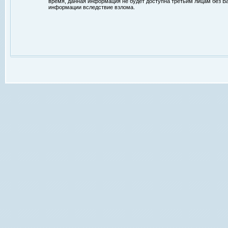
время, данная информация не будет доступна третьим лицам без Ваш
информации вследствие взлома.