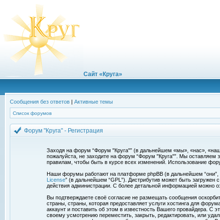
Сайт «Круга»
Сообщения без ответов
|
Активные темы
Список форумов
Форум "Круга" - Регистрация
Заходя на форум “Форум "Круга"” (в дальнейшем «мы», «нас», «наш»,
пожалуйста, не заходите на форум “Форум "Круга"”. Мы оставляем 
правилам, чтобы быть в курсе всех изменений. Использование фор
Наши форумы работают на платформе phpBB (в дальнейшем “они”, “и
License
” (в дальнейшем “GPL”). Дистрибутив может быть загружен 
действия администрации. С более детальной информацией можно о
Вы подтверждаете своё согласие не размещать сообщения оскорбите
страны, страны, которая предоставляет услуги хостинга для фору
аккаунт и поставить об этом в известность Вашего провайдера. С э
своему усмотрению переместить, закрыть, редактировать, или удал