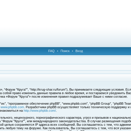
FAQ
•
Поиск
•
Вход
 “Форум "Круга"”, “http://krug-shar.ru/forum”), Вы принимаете следующие условия. Е
за собой право изменить данные правила в любое время, и постараемся уведомить Ва
ума «Форум "Круга"» после изменения правил подразумевает Ваше с ними согласие.
х”, “программное обеспечение phpBB”, “www.phpbb.com”, “phpBB Group”, “phpBB Team
с
www.phpbb.com
. Разработчики phpBB осуществляют только техническую поддержку и
знакомиться на
http://www.phpbb.com/
.
льного, нецензурного, порнографического характера, угроз и призывов к национальн
ма “Форум "Круга"”, или международного законодательства. В случае размещения под
той целью сохраняются IP адреса всех сообщений. Вы соглашаетесь с тем, что админи
ить любую тему на форуме. Как пользователь, Вы соглашаетесь с тем, что вся указан