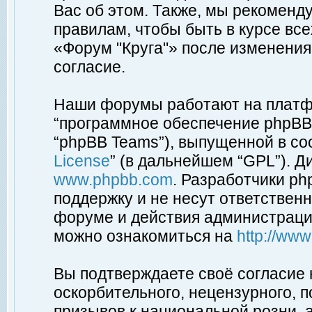
Вас об этом. Также, мы рекоменд
правилам, чтобы быть в курсе вс
«Форум "Круга"» после изменения
согласие.
Наши форумы работают на платфо
“программное обеспечение phpBB”
“phpBB Teams”), выпущенной в соо
License
” (в дальнейшем “GPL”). Д
www.phpbb.com
. Разработчики p
поддержку и не несут ответствен
форуме и действия администраци
можно ознакомиться на
http://ww
Вы подтверждаете своё согласие
оскорбительного, нецензурного, п
призывов к национальной розни, 