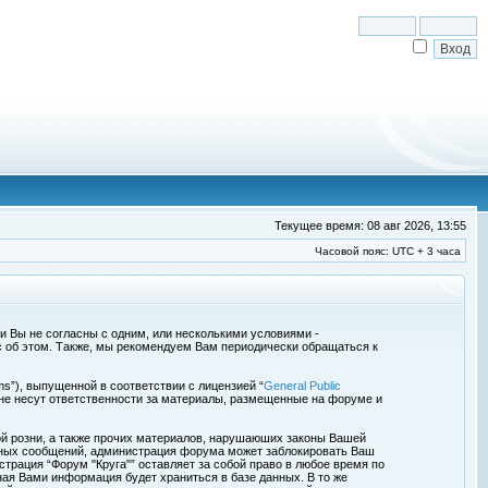
Текущее время: 08 авг 2026, 13:55
Часовой пояс: UTC + 3 часа
сли Вы не согласны с одним, или несколькими условиями -
с об этом. Также, мы рекомендуем Вам периодически обращаться к
s”), выпущенной в соответствии с лицензией “
General Public
 не несут ответственности за материалы, размещенные на форуме и
ой розни, а также прочих материалов, нарушаюших законы Вашей
обных сообщений, администрация форума может заблокировать Ваш
страция “Форум "Круга"” оставляет за собой право в любое время по
ная Вами информация будет храниться в базе данных. В то же