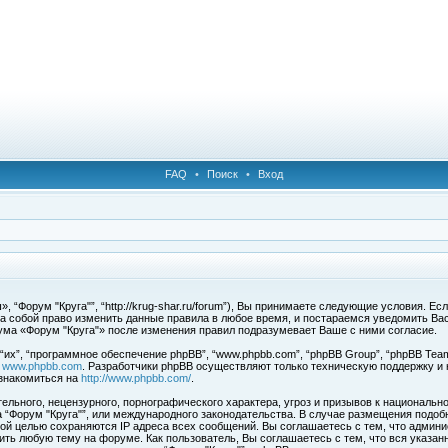
FAQ
•
Поиск
•
Вход
 “Форум "Круга"”, “http://krug-shar.ru/forum”), Вы принимаете следующие условия. Е
за собой право изменить данные правила в любое время, и постараемся уведомить Ва
ума «Форум "Круга"» после изменения правил подразумевает Ваше с ними согласие.
х”, “программное обеспечение phpBB”, “www.phpbb.com”, “phpBB Group”, “phpBB Team
с
www.phpbb.com
. Разработчики phpBB осуществляют только техническую поддержку и
знакомиться на
http://www.phpbb.com/
.
льного, нецензурного, порнографического характера, угроз и призывов к национальн
ма “Форум "Круга"”, или международного законодательства. В случае размещения под
той целью сохраняются IP адреса всех сообщений. Вы соглашаетесь с тем, что админи
ить любую тему на форуме. Как пользователь, Вы соглашаетесь с тем, что вся указан