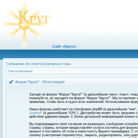
Сайт «Круга»
Сообщения без ответов
|
Активные темы
Список форумов
Форум "Круга" - Регистрация
Заходя на форум “Форум "Круга"” (в дальнейшем «мы», «нас», «наш»,
пожалуйста, не заходите на форум “Форум "Круга"”. Мы оставляем 
правилам, чтобы быть в курсе всех изменений. Использование фор
Наши форумы работают на платформе phpBB (в дальнейшем “они”, “и
License
” (в дальнейшем “GPL”). Дистрибутив может быть загружен 
действия администрации. С более детальной информацией можно о
Вы подтверждаете своё согласие не размещать сообщения оскорбите
страны, страны, которая предоставляет услуги хостинга для фору
аккаунт и поставить об этом в известность Вашего провайдера. С э
своему усмотрению переместить, закрыть, редактировать, или удал