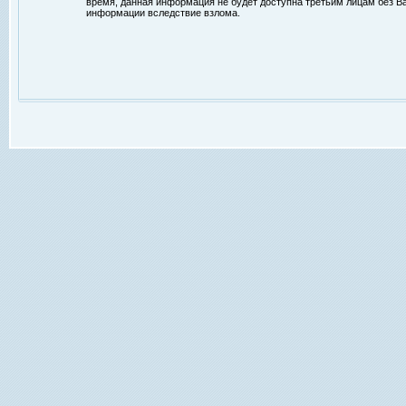
время, данная информация не будет доступна третьим лицам без Ваш
информации вследствие взлома.