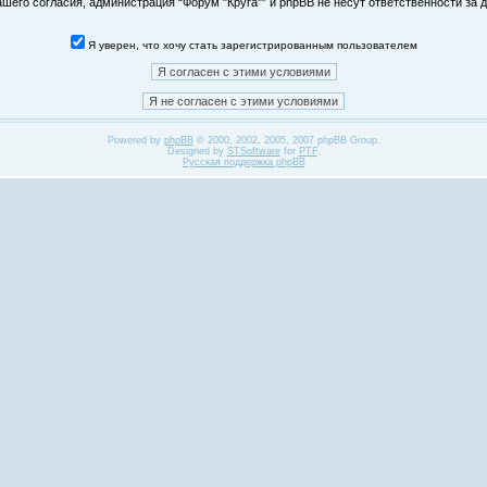
его согласия, администрация “Форум "Круга"” и phpBB не несут ответственности за д
Я уверен, что хочу стать зарегистрированным пользователем
Powered by
phpBB
© 2000, 2002, 2005, 2007 phpBB Group.
Designed by
STSoftware
for
PTF
.
Русская поддержка phpBB