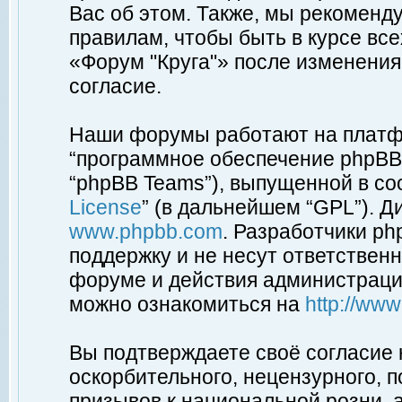
Вас об этом. Также, мы рекоменд
правилам, чтобы быть в курсе вс
«Форум "Круга"» после изменения
согласие.
Наши форумы работают на платфо
“программное обеспечение phpBB”
“phpBB Teams”), выпущенной в соо
License
” (в дальнейшем “GPL”). Д
www.phpbb.com
. Разработчики p
поддержку и не несут ответствен
форуме и действия администраци
можно ознакомиться на
http://ww
Вы подтверждаете своё согласие
оскорбительного, нецензурного, п
призывов к национальной розни, 