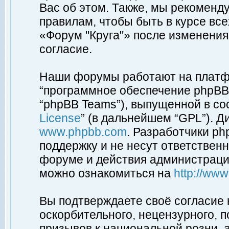
Вас об этом. Также, мы рекоменд
правилам, чтобы быть в курсе вс
«Форум "Круга"» после изменения
согласие.
Наши форумы работают на платфо
“программное обеспечение phpBB”
“phpBB Teams”), выпущенной в соо
License
” (в дальнейшем “GPL”). Д
www.phpbb.com
. Разработчики p
поддержку и не несут ответствен
форуме и действия администраци
можно ознакомиться на
http://ww
Вы подтверждаете своё согласие
оскорбительного, нецензурного, п
призывов к национальной розни, 